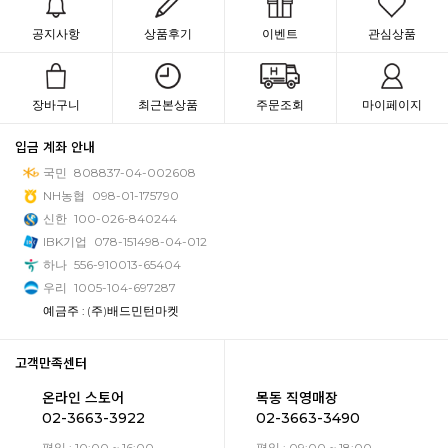
공지사항
상품후기
이벤트
관심상품
장바구니
최근본상품
주문조회
마이페이지
입금 계좌 안내
국민
808837-04-002608
NH농협
098-01-175790
신한
100-026-840244
IBK기업
078-151498-04-012
하나
556-910013-65404
우리
1005-104-697287
예금주 : (주)배드민턴마켓
고객만족센터
온라인 스토어
목동 직영매장
02-3663-3922
02-3663-3490
평일 : 10:00 ~ 16:00
평일 : 09:00 ~ 18:00