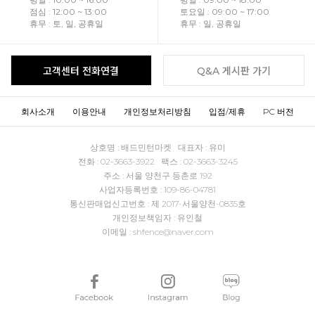
점심 : 12:00 ~ 13:00
토요일 : 09:00 ~ 17:00
휴무 : 토, 일, 공휴일
휴무 : 일, 공휴일
고객센터 전화연결
Q&A 게시판 가기
회사소개
이용안내
개인정보처리방침
입점/제휴
PC 버전
상호명 : 배드민턴마켓 대표자 : 유미
전화 : 02-3663-3922 팩스 : 02-3663-3245
주소 : 서울 양천구 등촌로 192
사업자등록번호 : 109-86-04781
통신판매업신고번호 : 제 2017-서울양천-0835호
개인정보책임자 : 유인철
이메일 : shfence@naver.com