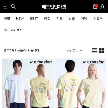
0
확딜
NEW
BEST
라켓
의류
신발
가방
셔틀콕
케이텐션
총 127개의 상품이 있습니다.