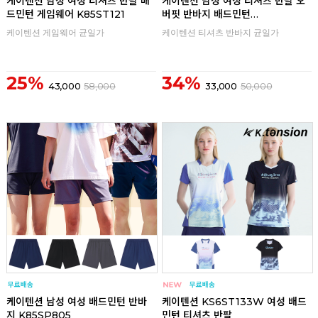
케이텐션 남성 여성 티셔츠 반팔 배
케이텐션 남성 여성 티셔츠 반팔 오
드민턴 게임웨어 K85ST121
버핏 반바지 배드민턴
K85ST807U
케이텐션 게임웨어 균일가
케이텐션 티셔츠 반바지 균일가
25%
34%
43,000
58,000
33,000
50,000
리뷰
리뷰
케이텐션 남성 여성 배드민턴 반바
케이텐션 KS6ST133W 여성 배드
지 K85SP805
민턴 티셔츠 반팔