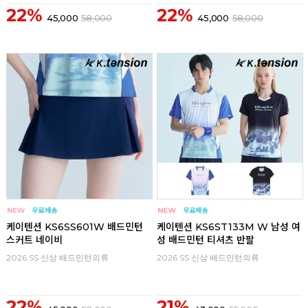
22%
22%
45,000
58,000
45,000
58,000
리뷰
리뷰
케이텐션 KS6SS601W 배드민턴
케이텐션 KS6ST133M W 남성 여
스커트 네이비
성 배드민턴 티셔츠 반팔
2026 SS 신상 배드민턴의류
2026 SS 신상 배드민턴의류
22%
21%