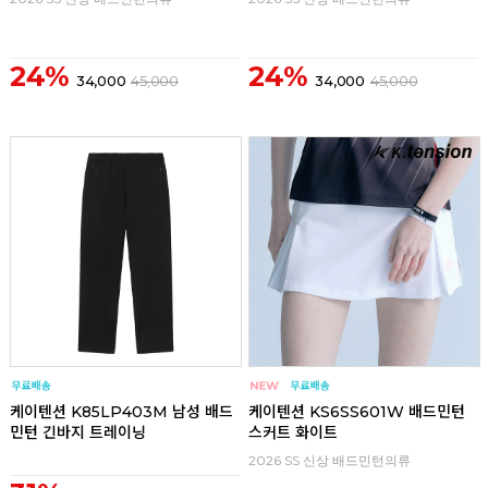
24%
24%
34,000
45,000
34,000
45,000
리뷰
리뷰
케이텐션 K85LP403M 남성 배드
케이텐션 KS6SS601W 배드민턴
민턴 긴바지 트레이닝
스커트 화이트
2026 SS 신상 배드민턴의류