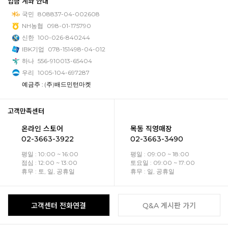
입금 계좌 안내
국민
808837-04-002608
NH농협
098-01-175790
신한
100-026-840244
IBK기업
078-151498-04-012
하나
556-910013-65404
우리
1005-104-697287
예금주 : (주)배드민턴마켓
고객만족센터
온라인 스토어
목동 직영매장
02-3663-3922
02-3663-3490
평일 : 10:00 ~ 16:00
평일 : 09:00 ~ 18:00
점심 : 12:00 ~ 13:00
토요일 : 09:00 ~ 17:00
휴무 : 토, 일, 공휴일
휴무 : 일, 공휴일
고객센터 전화연결
Q&A 게시판 가기