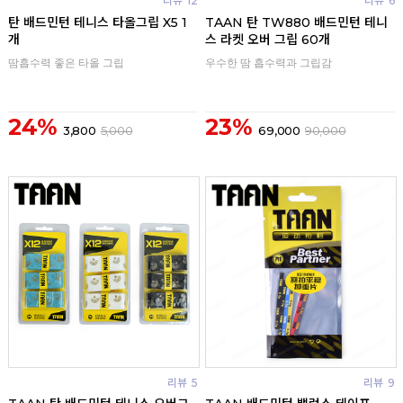
리뷰
12
리뷰
6
탄 배드민턴 테니스 타올그립 X5 1
TAAN 탄 TW880 배드민턴 테니
개
스 라켓 오버 그립 60개
땀흡수력 좋은 타올 그립
우수한 땀 흡수력과 그립감
24%
23%
3,800
5,000
69,000
90,000
리뷰
5
리뷰
9