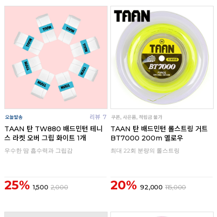
리뷰
7
리뷰
TAAN 탄 TW880 배드민턴 테니
TAAN 탄 배드민턴 롤스트링 거트
스 라켓 오버 그립 화이트 1개
BT7000 200m 옐로우
우수한 땀 흡수력과 그립감
최대 22회 분량의 롤스트링
25%
20%
1,500
2,000
92,000
115,000