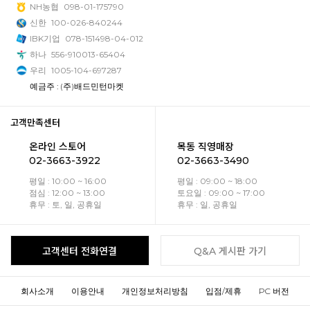
NH농협
098-01-175790
신한
100-026-840244
IBK기업
078-151498-04-012
하나
556-910013-65404
우리
1005-104-697287
예금주 : (주)배드민턴마켓
고객만족센터
온라인 스토어
목동 직영매장
02-3663-3922
02-3663-3490
평일 : 10:00 ~ 16:00
평일 : 09:00 ~ 18:00
점심 : 12:00 ~ 13:00
토요일 : 09:00 ~ 17:00
휴무 : 토, 일, 공휴일
휴무 : 일, 공휴일
고객센터 전화연결
Q&A 게시판 가기
회사소개
이용안내
개인정보처리방침
입점/제휴
PC 버전