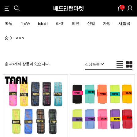
0
확딜
NEW
BEST
라켓
의류
신발
가방
셔틀콕
TAAN
총 48개의 상품이 있습니다.