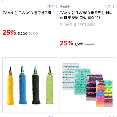
리뷰
13
리뷰
18
TAAN 탄 TW090 홀쿠션그립
TAAN 탄 TW880 배드민턴 테니
스 라켓 오버 그립 믹스 1개
우수한 땀 흡수력과 그립감
25%
5,200
7,000
25%
1,500
2,000