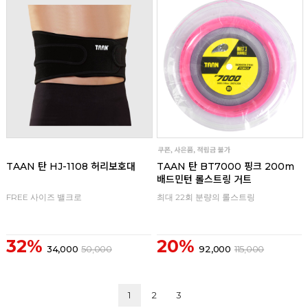
리뷰
리뷰
TAAN 탄 HJ-1108 허리보호대
TAAN 탄 BT7000 핑크 200m
배드민턴 롤스트링 거트
FREE 사이즈 밸크로
최대 22회 분량의 롤스트링
32%
20%
34,000
50,000
92,000
115,000
1
2
3