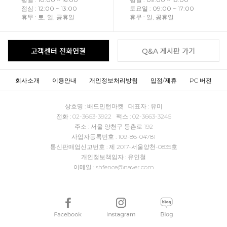
점심 : 12:00 ~ 13:00
토요일 : 09:00 ~ 17:00
휴무 : 토, 일, 공휴일
휴무 : 일, 공휴일
고객센터 전화연결
Q&A 게시판 가기
회사소개
이용안내
개인정보처리방침
입점/제휴
PC 버전
상호명 : 배드민턴마켓 대표자 : 유미
전화 : 02-3663-3922 팩스 : 02-3663-3245
주소 : 서울 양천구 등촌로 192
사업자등록번호 : 109-86-04781
통신판매업신고번호 : 제 2017-서울양천-0835호
개인정보책임자 : 유인철
이메일 : shfence@naver.com