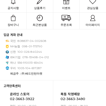
공지사항
상품후기
이벤트
관심상품
장바구니
최근본상품
주문조회
마이페이지
입금 계좌 안내
국민
808837-04-002608
NH농협
098-01-175790
신한
100-026-840244
IBK기업
078-151498-04-012
하나
556-910013-65404
우리
1005-104-697287
예금주 : (주)배드민턴마켓
고객만족센터
온라인 스토어
목동 직영매장
02-3663-3922
02-3663-3490
평일 : 10:00 ~ 16:00
평일 : 09:00 ~ 18:00