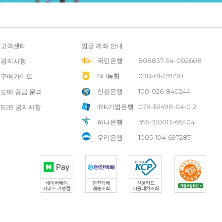
고객센터
입금 계좌 안내
국민은행
808837-04-002608
공지사항
NH농협
098-01-175790
구매가이드
신한은행
100-026-840244
도매 공급 문의
IBK기업은행
078-151498-04-012
B2B 공지사항
하나은행
556-910013-65404
우리은행
1005-104-697287