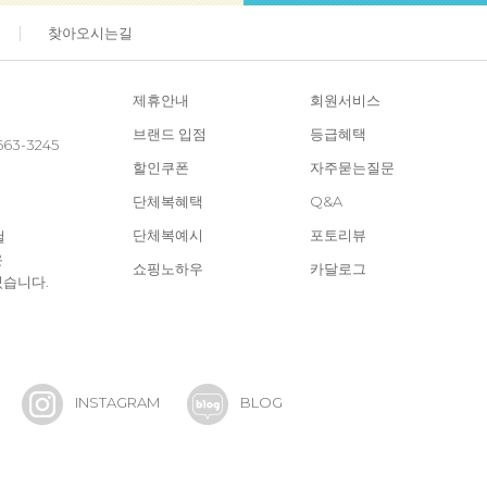
찾아오시는길
제휴안내
회원서비스
브랜드 입점
등급혜택
663-3245
할인쿠폰
자주묻는질문
단체복혜택
Q&A
단체복예시
포토리뷰
철
은
쇼핑노하우
카달로그
있습니다.
INSTAGRAM
BLOG