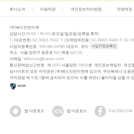
회사소개
이용약관
개인정보처리방침
직영매장
(주)배드민턴마켓
상담시간 10:00 ~ 16:00 (토요일/일요일/공휴일 휴무)
T. (대표번호) 02-3663-3922 T. (도매업체전용) 02-3663-3466 F. 02-3
사업자등록번호 : 109-86-04781 대표자 : 유미
주소 : 서울 양천구 등촌로 192 (목동 621-13)
이메일 : shfence@naver.com
통신판매업신고번호 : 제 2017-서울양천-0835호 개인정보책임자 : 유인
당사이트의 모든 저작권은 (주)배드민턴마켓에 있으며, 무단복제나 도용
저작권법 제 91조 5항에 금지되어 있으며, 이를 위반시 불이익을 당할 수 
앱 다운로드
앱 다운로드
FACEBOOK