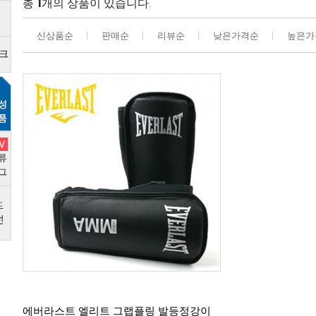
총
1
개의 상품이 있습니다.
신상품순
판매순
리뷰순
낮은가격순
높은가
리뷰
0
에버라스트 엘리트 그랩플링 발등정강이