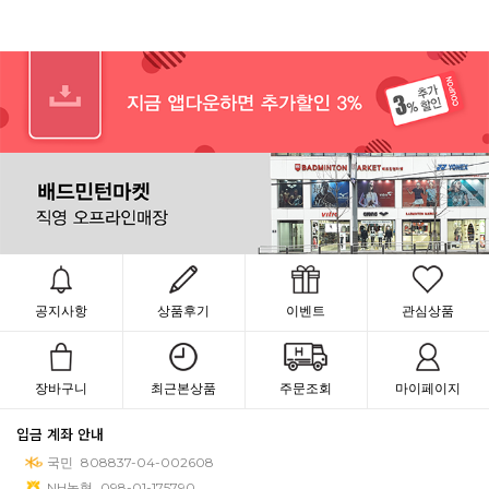
공지사항
상품후기
이벤트
관심상품
장바구니
최근본상품
주문조회
마이페이지
입금 계좌 안내
국민
808837-04-002608
NH농협
098-01-175790