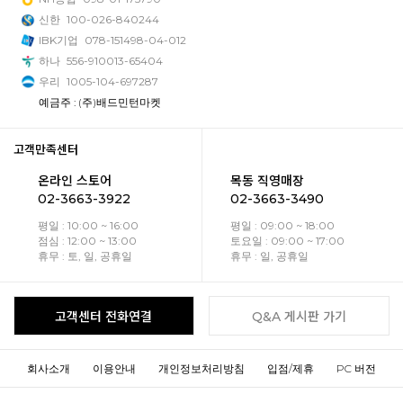
신한
100-026-840244
IBK기업
078-151498-04-012
하나
556-910013-65404
우리
1005-104-697287
예금주 : (주)배드민턴마켓
고객만족센터
온라인 스토어
목동 직영매장
02-3663-3922
02-3663-3490
평일 : 10:00 ~ 16:00
평일 : 09:00 ~ 18:00
점심 : 12:00 ~ 13:00
토요일 : 09:00 ~ 17:00
휴무 : 토, 일, 공휴일
휴무 : 일, 공휴일
고객센터 전화연결
Q&A 게시판 가기
회사소개
이용안내
개인정보처리방침
입점/제휴
PC 버전