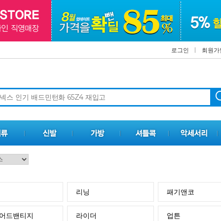
로그인
회원가
리닝
패기앤코
어드밴티지
라이더
업튼