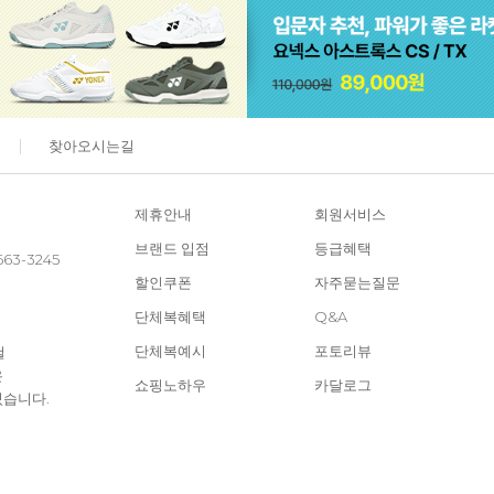
찾아오시는길
제휴안내
회원서비스
브랜드 입점
등급혜택
663-3245
할인쿠폰
자주묻는질문
단체복혜택
Q&A
단체복예시
포토리뷰
철
은
쇼핑노하우
카달로그
있습니다.