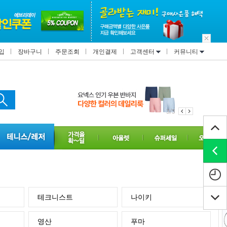
입
장바구니
주문조회
개인결제
고객센터
커뮤니티
3/3
테크니스트
나이키
영산
푸마