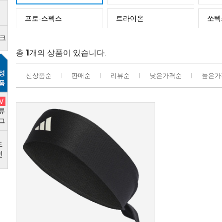
프로-스펙스
트라이온
쏘텍
총
1
개의 상품이 있습니다.
신상품순
판매순
리뷰순
낮은가격순
높은가