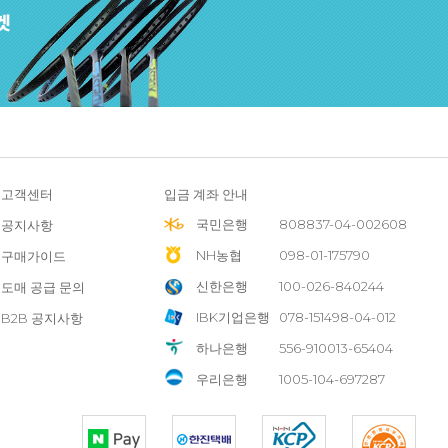
고객센터
입금 계좌 안내
국민은행
808837-04-002608
공지사항
NH농협
098-01-175790
구매가이드
신한은행
100-026-840244
도매 공급 문의
IBK기업은행
078-151498-04-012
B2B 공지사항
하나은행
556-910013-65404
우리은행
1005-104-697287