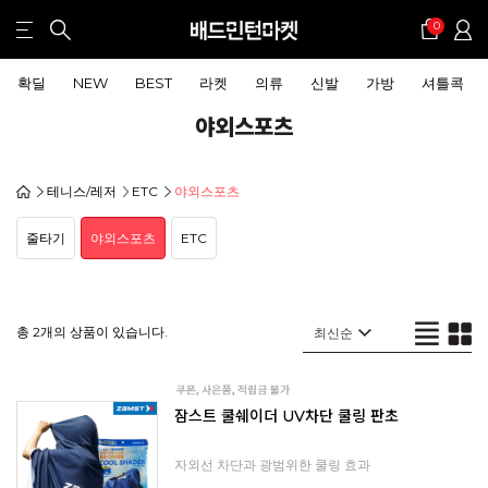
0
확딜
NEW
BEST
라켓
의류
신발
가방
셔틀콕
야외스포츠
테니스/레저
ETC
야외스포츠
줄타기
야외스포츠
ETC
총 2개의 상품이 있습니다.
잠스트 쿨쉐이더 UV차단 쿨링 판초
자외선 차단과 광범위한 쿨링 효과