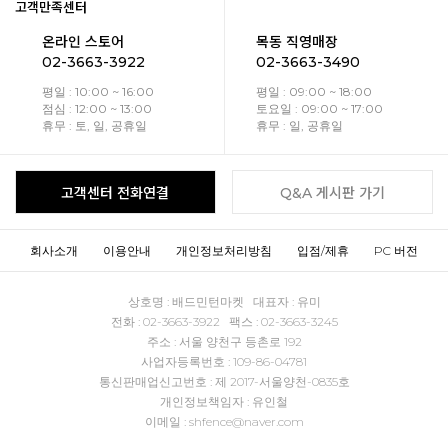
고객만족센터
온라인 스토어
목동 직영매장
02-3663-3922
02-3663-3490
평일 : 10:00 ~ 16:00
평일 : 09:00 ~ 18:00
점심 : 12:00 ~ 13:00
토요일 : 09:00 ~ 17:00
휴무 : 토, 일, 공휴일
휴무 : 일, 공휴일
고객센터 전화연결
Q&A 게시판 가기
회사소개
이용안내
개인정보처리방침
입점/제휴
PC 버전
상호명 : 배드민턴마켓 대표자 : 유미
전화 : 02-3663-3922 팩스 : 02-3663-3245
주소 : 서울 양천구 등촌로 192
사업자등록번호 : 109-86-04781
통신판매업신고번호 : 제 2017-서울양천-0835호
개인정보책임자 : 유인철
이메일 : shfence@naver.com