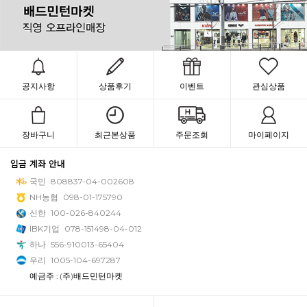
공지사항
상품후기
이벤트
관심상품
장바구니
최근본상품
주문조회
마이페이지
입금 계좌 안내
국민
808837-04-002608
NH농협
098-01-175790
신한
100-026-840244
IBK기업
078-151498-04-012
하나
556-910013-65404
우리
1005-104-697287
예금주 : (주)배드민턴마켓