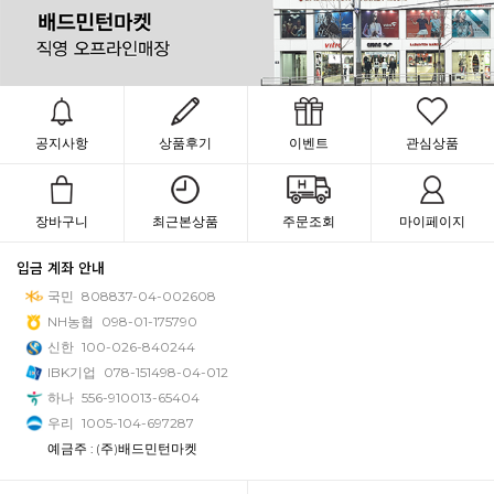
공지사항
상품후기
이벤트
관심상품
장바구니
최근본상품
주문조회
마이페이지
입금 계좌 안내
국민
808837-04-002608
NH농협
098-01-175790
신한
100-026-840244
IBK기업
078-151498-04-012
하나
556-910013-65404
우리
1005-104-697287
예금주 : (주)배드민턴마켓