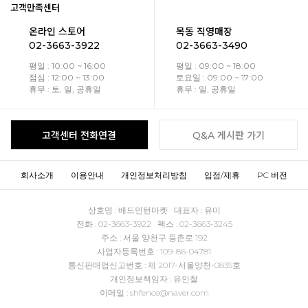
고객만족센터
온라인 스토어
목동 직영매장
02-3663-3922
02-3663-3490
평일 : 10:00 ~ 16:00
평일 : 09:00 ~ 18:00
점심 : 12:00 ~ 13:00
토요일 : 09:00 ~ 17:00
휴무 : 토, 일, 공휴일
휴무 : 일, 공휴일
고객센터 전화연결
Q&A 게시판 가기
회사소개
이용안내
개인정보처리방침
입점/제휴
PC 버전
상호명 : 배드민턴마켓 대표자 : 유미
전화 : 02-3663-3922 팩스 : 02-3663-3245
주소 : 서울 양천구 등촌로 192
사업자등록번호 : 109-86-04781
통신판매업신고번호 : 제 2017-서울양천-0835호
개인정보책임자 : 유인철
이메일 : shfence@naver.com