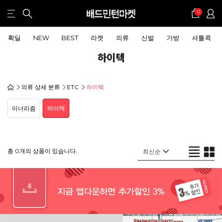
0
확딜
NEW
BEST
라켓
의류
신발
가방
셔틀콕
하이텍
의류 상세 분류
ETC
하이텍
이너리즘
하이텍
총 0개의 상품이 있습니다.