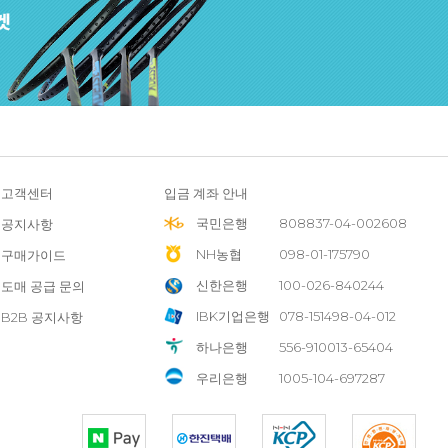
고객센터
입금 계좌 안내
국민은행
808837-04-002608
공지사항
NH농협
098-01-175790
구매가이드
신한은행
100-026-840244
도매 공급 문의
IBK기업은행
078-151498-04-012
B2B 공지사항
하나은행
556-910013-65404
우리은행
1005-104-697287