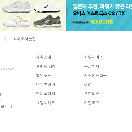
찾아오시는길
제휴안내
회원서비스
브랜드 입점
등급혜택
663-3245
할인쿠폰
자주묻는질문
단체복혜택
Q&A
단체복예시
포토리뷰
철
은
쇼핑노하우
카달로그
있습니다.