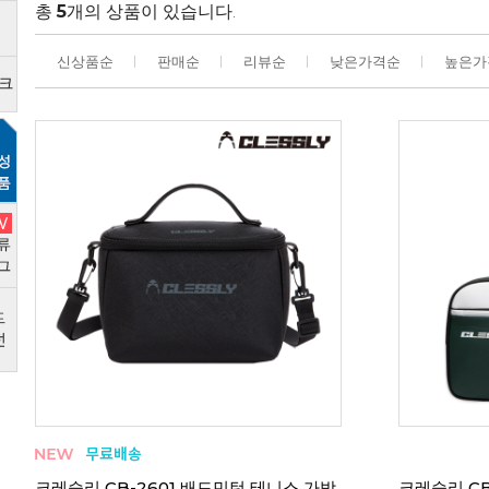
총
5
개의 상품이 있습니다.
신상품순
판매순
리뷰순
낮은가격순
높은가
크레슬리 CB-2601 배드민턴 테니스 가방
크레슬리 CB