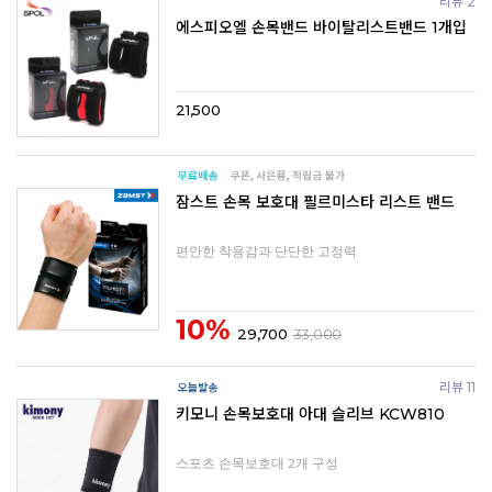
리뷰 2
에스피오엘 손목밴드 바이탈리스트밴드 1개입
21,500
잠스트 손목 보호대 필르미스타 리스트 밴드
편안한 착용감과 단단한 고정력
10%
29,700
33,000
리뷰 11
키모니 손목보호대 아대 슬리브 KCW810
스포츠 손목보호대 2개 구성