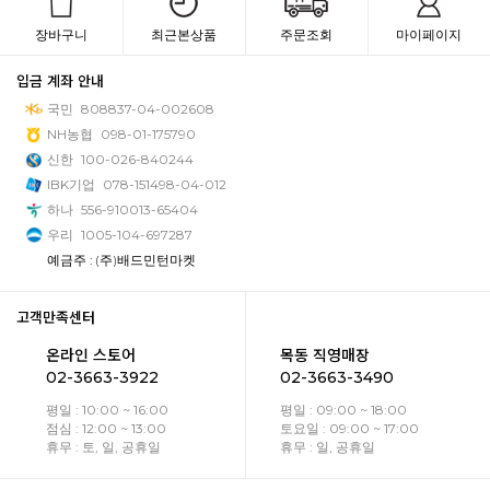
장바구니
최근본상품
주문조회
마이페이지
입금 계좌 안내
국민
808837-04-002608
NH농협
098-01-175790
신한
100-026-840244
IBK기업
078-151498-04-012
하나
556-910013-65404
우리
1005-104-697287
예금주 : (주)배드민턴마켓
고객만족센터
온라인 스토어
목동 직영매장
02-3663-3922
02-3663-3490
평일 : 10:00 ~ 16:00
평일 : 09:00 ~ 18:00
점심 : 12:00 ~ 13:00
토요일 : 09:00 ~ 17:00
휴무 : 토, 일, 공휴일
휴무 : 일, 공휴일