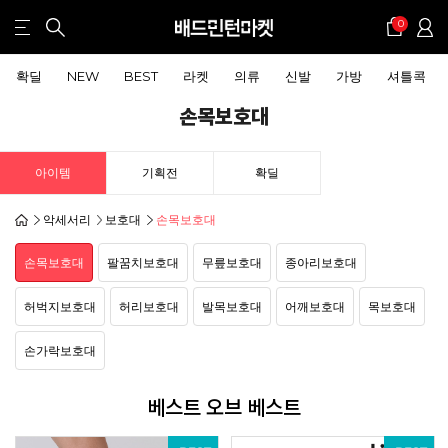
0
확딜
NEW
BEST
라켓
의류
신발
가방
셔틀콕
손목보호대
아이템
기획전
확딜
악세서리
보호대
손목보호대
손목보호대
팔꿈치보호대
무릎보호대
종아리보호대
허벅지보호대
허리보호대
발목보호대
어깨보호대
목보호대
손가락보호대
베스트 오브 베스트