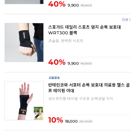
40%
9,900
16,500
리뷰 1
스포가드 데일리 스포츠 엄지 손목 보호대
WRT300 블랙
초슬림, 완벽한 서포트
40%
9,900
16,500
반테린코와 서포터 손목 보호대 의료용 헬스 골
프 테이핑 아대
샌드위치형 테이핑 구조로 손목관절 지지
10%
18,000
20,000