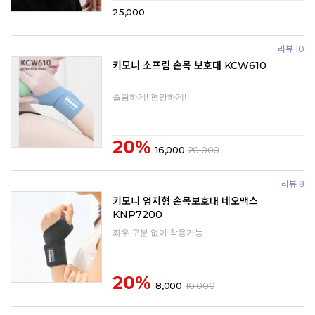
25,000
리뷰 10
키모니 소프림 손목 보호대 KCW610
슬림하게! 편안하게!
20%
16,000
20,000
리뷰 8
키모니 엄지형 손목보호대 네오맥스
KNP7200
좌우 구분 없이 착용가능
20%
8,000
10,000