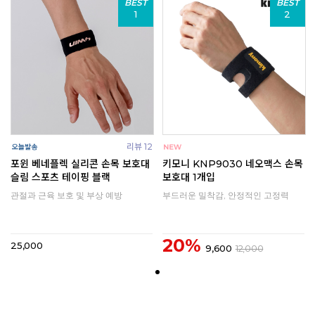
BEST
BEST
1
2
리뷰 12
포윈 베네플렉 실리콘 손목 보호대
키모니 KNP9030 네오맥스 손목
슬림 스포츠 테이핑 블랙
보호대 1개입
관절과 근육 보호 및 부상 예방
부드러운 밀착감, 안정적인 고정력
20%
25,000
9,600
12,000