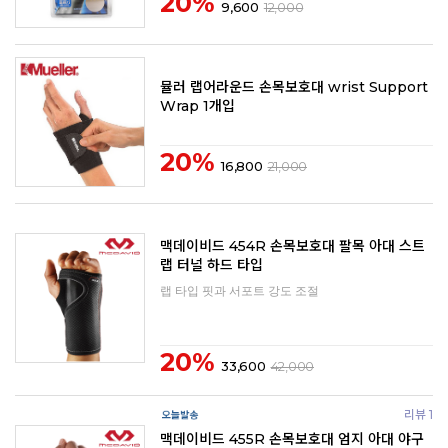
20%
9,600
12,000
뮬러 랩어라운드 손목보호대 wrist Support
Wrap 1개입
20%
16,800
21,000
맥데이비드 454R 손목보호대 팔목 아대 스트
랩 터널 하드 타입
랩 타입 핏과 서포트 강도 조절
20%
33,600
42,000
리뷰 1
맥데이비드 455R 손목보호대 엄지 아대 야구