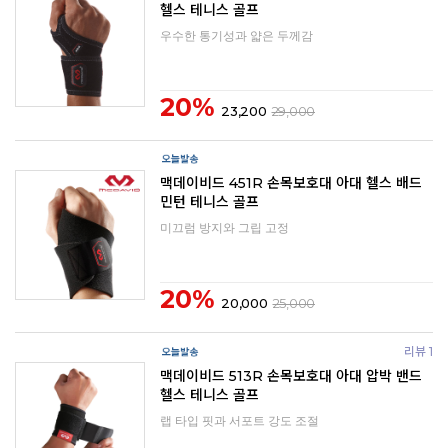
헬스 테니스 골프
우수한 통기성과 얇은 두께감
20%
23,200
29,000
맥데이비드 451R 손목보호대 아대 헬스 배드
민턴 테니스 골프
미끄럼 방지와 그립 고정
20%
20,000
25,000
리뷰 1
맥데이비드 513R 손목보호대 아대 압박 밴드
헬스 테니스 골프
랩 타입 핏과 서포트 강도 조절