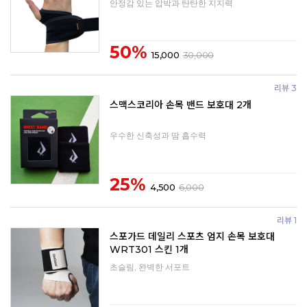
안정감 있는 압박과 탄탄한 지지력
50%
15,000
30,000
리뷰 3
스맥스코리아 손목 밴드 보호대 2개
우수한 신축성과 땀 흡수력
25%
4,500
6,000
리뷰 1
스포가드 데일리 스포츠 엄지 손목 보호대
WRT301 스킨 1개
초슬림, 완벽한 서포트