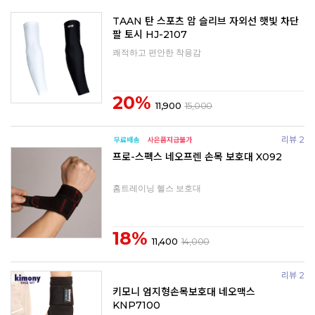
TAAN 탄 스포츠 암 슬리브 자외선 햇빛 차단
팔 토시 HJ-2107
쾌적하고 편안한 착용감
20%
11,900
15,000
리뷰 2
프로-스펙스 네오프렌 손목 보호대 X092
홈트레이닝 헬스 보호대
18%
11,400
14,000
리뷰 2
키모니 엄지형손목보호대 네오맥스
KNP7100