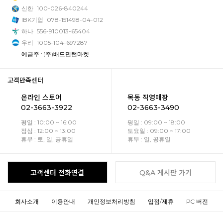
신한
100-026-840244
IBK기업
078-151498-04-012
하나
556-910013-65404
우리
1005-104-697287
예금주 : (주)배드민턴마켓
고객만족센터
온라인 스토어
목동 직영매장
02-3663-3922
02-3663-3490
평일 : 10:00 ~ 16:00
평일 : 09:00 ~ 18:00
점심 : 12:00 ~ 13:00
토요일 : 09:00 ~ 17:00
휴무 : 토, 일, 공휴일
휴무 : 일, 공휴일
고객센터 전화연결
Q&A 게시판 가기
회사소개
이용안내
개인정보처리방침
입점/제휴
PC 버전