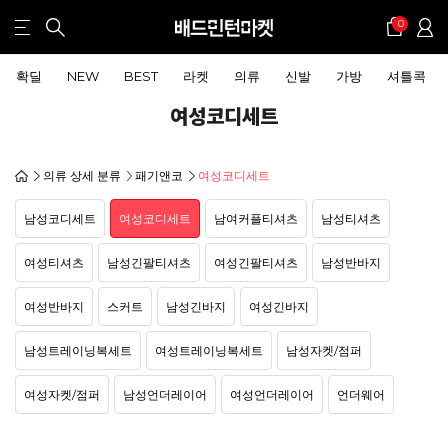
0
확딜
NEW
BEST
라켓
의류
신발
가방
셔틀콕
여성코디세트
의류 상세 분류
패기앤코
여성코디세트
남성코디세트
여성코디세트
남여커플티셔츠
남성티셔츠
여성티셔츠
남성긴팔티셔츠
여성긴팔티셔츠
남성반바지
여성반바지
스커트
남성긴바지
여성긴바지
남성트레이닝복세트
여성트레이닝복세트
남성자켓/점퍼
여성자켓/점퍼
남성언더레이어
여성언더레이어
언더웨어