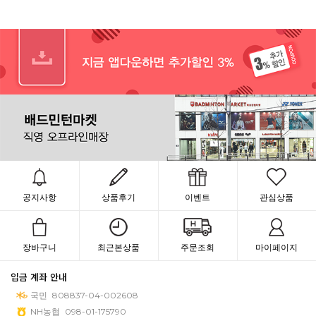
공지사항
상품후기
이벤트
관심상품
장바구니
최근본상품
주문조회
마이페이지
입금 계좌 안내
국민
808837-04-002608
NH농협
098-01-175790