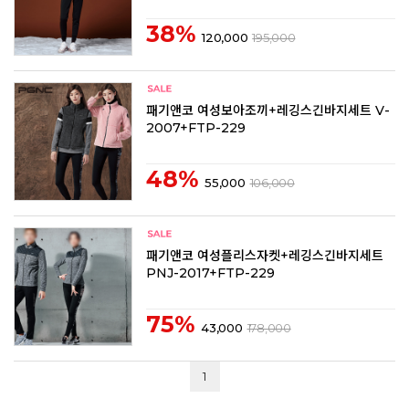
38%
120,000
195,000
패기앤코 여성보아조끼+레깅스긴바지세트 V-
2007+FTP-229
48%
55,000
106,000
패기앤코 여성플리스자켓+레깅스긴바지세트
PNJ-2017+FTP-229
75%
43,000
178,000
1