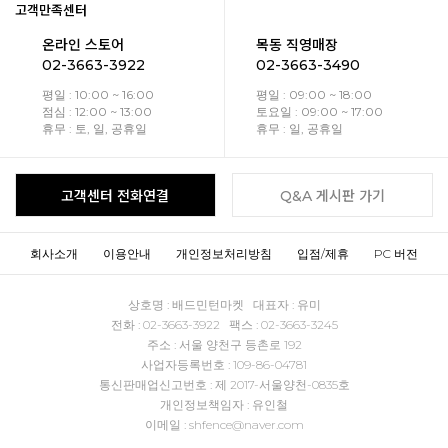
고객만족센터
온라인 스토어
목동 직영매장
02-3663-3922
02-3663-3490
평일 : 10:00 ~ 16:00
평일 : 09:00 ~ 18:00
점심 : 12:00 ~ 13:00
토요일 : 09:00 ~ 17:00
휴무 : 토, 일, 공휴일
휴무 : 일, 공휴일
고객센터 전화연결
Q&A 게시판 가기
회사소개
이용안내
개인정보처리방침
입점/제휴
PC 버전
상호명 : 배드민턴마켓 대표자 : 유미
전화 : 02-3663-3922 팩스 : 02-3663-3245
주소 : 서울 양천구 등촌로 192
사업자등록번호 : 109-86-04781
통신판매업신고번호 : 제 2017-서울양천-0835호
개인정보책임자 : 유인철
이메일 : shfence@naver.com