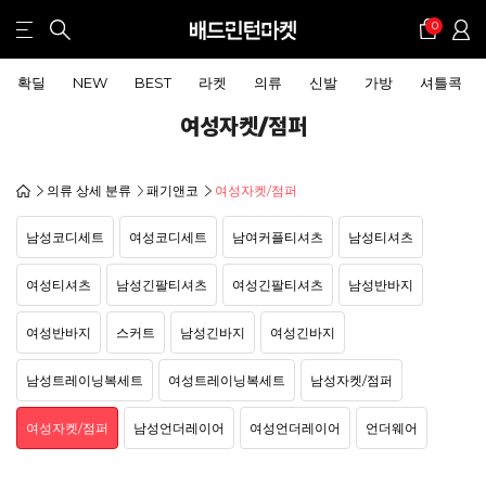
0
확딜
NEW
BEST
라켓
의류
신발
가방
셔틀콕
여성자켓/점퍼
의류 상세 분류
패기앤코
여성자켓/점퍼
남성코디세트
여성코디세트
남여커플티셔츠
남성티셔츠
여성티셔츠
남성긴팔티셔츠
여성긴팔티셔츠
남성반바지
여성반바지
스커트
남성긴바지
여성긴바지
남성트레이닝복세트
여성트레이닝복세트
남성자켓/점퍼
여성자켓/점퍼
남성언더레이어
여성언더레이어
언더웨어