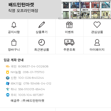
공지사항
상품후기
이벤트
관심상품
장바구니
최근본상품
주문조회
마이페이지
입금 계좌 안내
국민
808837-04-002608
NH농협
098-01-175790
신한
100-026-840244
IBK기업
078-151498-04-012
하나
556-910013-65404
우리
1005-104-697287
예금주 : (주)배드민턴마켓