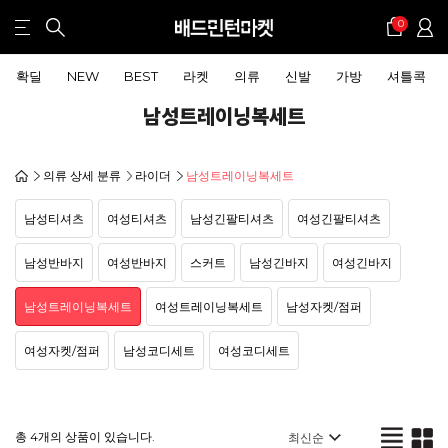
0
확딜
NEW
BEST
라켓
의류
신발
가방
셔틀콕
남성트레이닝복세트
의류 상세 분류
라이더
남성트레이닝복세트
남성티셔츠
여성티셔츠
남성긴팔티셔츠
여성긴팔티셔츠
남성반바지
여성반바지
스커트
남성긴바지
여성긴바지
남성트레이닝복세트
여성트레이닝복세트
남성자켓/점퍼
여성자켓/점퍼
남성코디세트
여성코디세트
총 4개의 상품이 있습니다.