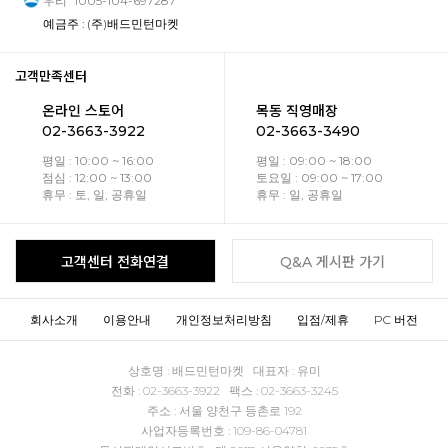
우리
1005-104-697287
예금주 : (주)배드민턴마켓
고객만족센터
온라인 스토어
목동 직영매장
02-3663-3922
02-3663-3490
평일 : 10:00 ~ 16:00
평일 : 09:00 ~ 18:00
점심 : 12:00 ~ 13:00
토요일 : 09:00 ~ 17:00
휴무 : 토, 일, 공휴일
휴무 : 일, 공휴일
고객센터 전화연결
Q&A 게시판 가기
회사소개
이용안내
개인정보처리방침
입점/제휴
PC 버전
상호명 : 배드민턴마켓 대표자 : 유미
전화 : 02-3663-3922 팩스 : 02-3663-3245
주소 : 서울 양천구 등촌로 192
사업자등록번호 : 109-86-04781