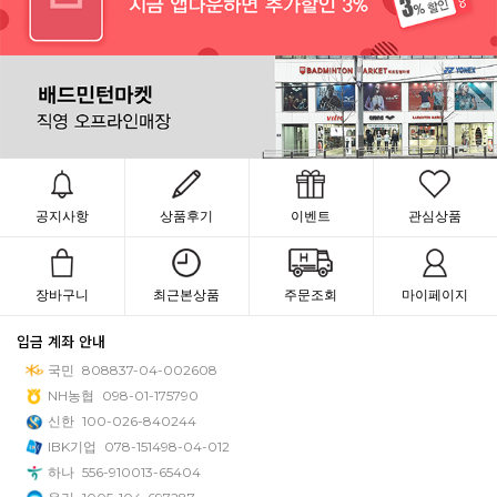
공지사항
상품후기
이벤트
관심상품
장바구니
최근본상품
주문조회
마이페이지
입금 계좌 안내
국민
808837-04-002608
NH농협
098-01-175790
신한
100-026-840244
IBK기업
078-151498-04-012
하나
556-910013-65404