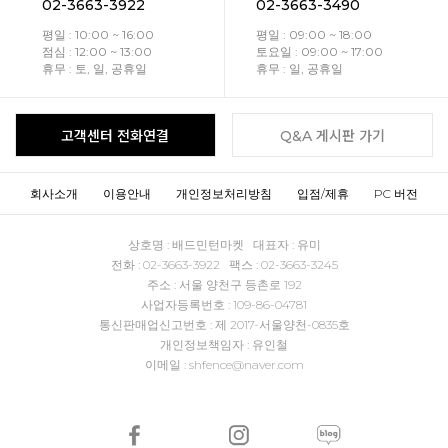
02-3663-3922
02-3663-3490
평일 : 10:00 ~ 16:00
평일 : 09:00 ~ 18:00
점심 : 12:00 ~ 13:00
토요일 : 09:00 ~ 17:00
휴무 : 토, 일, 공휴일
휴무 : 일, 공휴일
고객센터 전화연결
Q&A 게시판 가기
회사소개
이용안내
개인정보처리방침
입점/제휴
PC 버전
상호명 : 배드민턴마켓 대표자 : 유미
전화 : 02-3663-3922 팩스 : 02-3663-3245
주소 : 서울 양천구 등촌로 192
사업자등록번호 : 109-86-04781
통신판매업신고번호 : 제 2017-서울양천-0835호
개인정보책임자 : 유인철
이메일 : shfence@naver.com