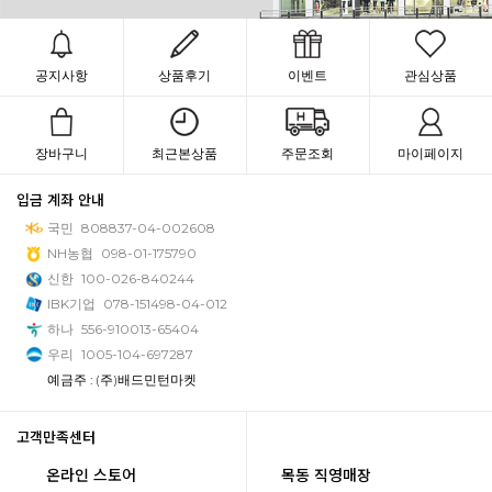
공지사항
상품후기
이벤트
관심상품
장바구니
최근본상품
주문조회
마이페이지
입금 계좌 안내
국민
808837-04-002608
NH농협
098-01-175790
신한
100-026-840244
IBK기업
078-151498-04-012
하나
556-910013-65404
우리
1005-104-697287
예금주 : (주)배드민턴마켓
고객만족센터
온라인 스토어
목동 직영매장