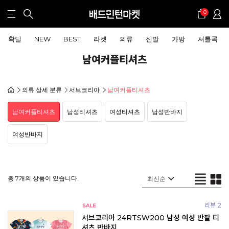
0
확딜
NEW
BEST
라켓
의류
신발
가방
셔틀콕
남여커플티셔츠
의류 상세 분류
서브코리아
남여커플티셔츠
남여커플티셔츠
남성티셔츠
여성티셔츠
남성반바지
여성반바지
총 7개의 상품이 있습니다.
리뷰 2
서브코리아 24RTSW200 남성 여성 반팔 티
셔츠 반바지