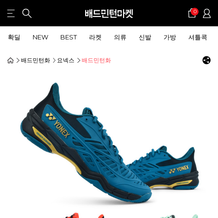
0
확딜
NEW
BEST
라켓
의류
신발
가방
셔틀콕
배드민턴화
요넥스
배드민턴화