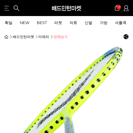
0
확딜
NEW
BEST
라켓
의류
신발
가방
셔틀콕
배드민턴라켓
마제라
전체보기