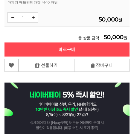
마제라 배드민턴라켓 M-10 파워
50,000
원
50,000
총 상품 금액
원
바로구매
선물하기
장바구니