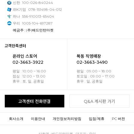
신한
100-026-840244
IBK기업
078-151498-04-012
하나
556-910013-65404
우리
1005-104-697287
예금주 : (주)배드민턴마켓
고객만족센터
온라인 스토어
목동 직영매장
02-3663-3922
02-3663-3490
평일 : 10:00 ~ 16:00
평일 : 09:00 ~ 18:00
점심 : 12:00 ~ 13:00
토요일 : 09:00 ~ 17:00
휴무 : 토, 일, 공휴일
휴무 : 일, 공휴일
고객센터 전화연결
Q&A 게시판 가기
회사소개
이용안내
개인정보처리방침
입점/제휴
PC 버전
상호명 : 배드민턴마켓 대표자 : 유미