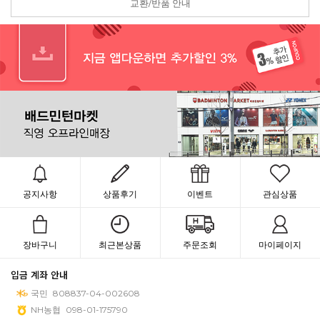
교환/반품 안내
공지사항
상품후기
이벤트
관심상품
장바구니
최근본상품
주문조회
마이페이지
입금 계좌 안내
국민
808837-04-002608
NH농협
098-01-175790