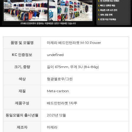
품명 및 모델명
마제라 배드민턴라켓 M-10 Power
KC 인증정보
undefined
크기, 중량
길이 675mm, 무게 3U (84-86g)
색상
형광옐로우/그린
재질
Meta-carbon
제품구성
배드민턴라켓 1자루
동일모델의 출시년월
2021년 12월
제조자
마제라