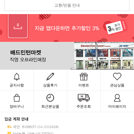
교환/반품 안내
공지사항
상품후기
이벤트
관심상품
장바구니
최근본상품
주문조회
마이페이지
입금 계좌 안내
국민
808837-04-002608
NH농협
098-01-175790