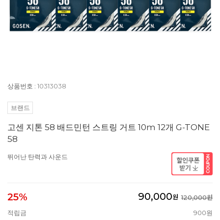
상품번호 : 10313038
브랜드
고센 지톤 58 배드민턴 스트링 거트 10m 12개 G-TONE
58
뛰어난 탄력과 사운드
90,000
25%
원
120,000원
적립금
900원