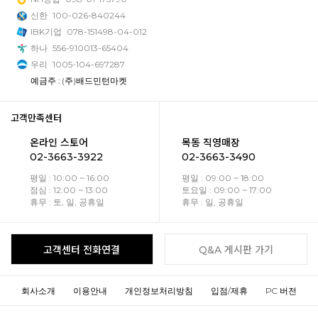
신한
100-026-840244
IBK기업
078-151498-04-012
하나
556-910013-65404
우리
1005-104-697287
예금주 : (주)배드민턴마켓
고객만족센터
온라인 스토어
목동 직영매장
02-3663-3922
02-3663-3490
평일 : 10:00 ~ 16:00
평일 : 09:00 ~ 18:00
점심 : 12:00 ~ 13:00
토요일 : 09:00 ~ 17:00
휴무 : 토, 일, 공휴일
휴무 : 일, 공휴일
고객센터 전화연결
Q&A 게시판 가기
회사소개
이용안내
개인정보처리방침
입점/제휴
PC 버전