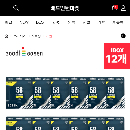
0
확딜
NEW
BEST
라켓
의류
신발
가방
셔틀콕
악세서리
스트링
고센