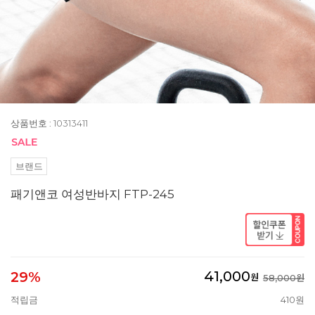
상품번호 : 10313411
브랜드
패기앤코 여성반바지 FTP-245
41,000
29%
원
58,000원
적립금
410원