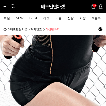
0
확딜
NEW
BEST
라켓
의류
신발
가방
셔틀콕
배드민턴의류
패기앤코
여성반바지