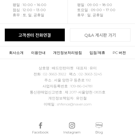
평일 : 10:00 ~ 16:00
평일 : 09:00 ~ 18:00
점심 : 12:00 ~ 13:00
토요일 : 09:00 ~ 17:00
휴무 : 토, 일, 공휴일
휴무 : 일, 공휴일
고객센터 전화연결
Q&A 게시판 가기
회사소개
이용안내
개인정보처리방침
입점/제휴
PC 버전
상호명 : 배드민턴마켓 대표자 : 유미
전화 : 02-3663-3922 팩스 : 02-3663-3245
주소 : 서울 양천구 등촌로 192
사업자등록번호 : 109-86-04781
통신판매업신고번호 : 제 2017-서울양천-0835호
개인정보책임자 : 유인철
이메일 : shfence@naver.com