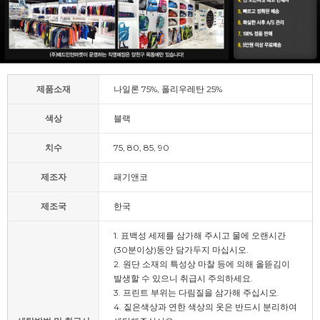
제품소재
나일론 75%, 폴리우레탄 25%
색상
블랙
치수
75, 80, 85, 90
제조자
패기앤코
제조국
한국
1. 표백성 세제를 삼가해 주시고 물에 오랜시간
(30분이상)동안 담가두지 마십시오.
2. 원단 소재의 특성상 마찰 등에 의해 올뜯김이
발생할 수 있으니 취급시 주의하세요.
3. 프린트 부위는 다림질을 삼가해 주십시오.
4. 짙은색상과 연한 색상의 옷은 반드시 분리하여