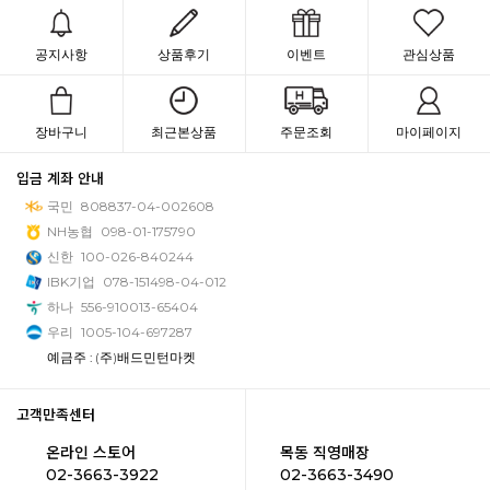
공지사항
상품후기
이벤트
관심상품
장바구니
최근본상품
주문조회
마이페이지
입금 계좌 안내
국민
808837-04-002608
NH농협
098-01-175790
신한
100-026-840244
IBK기업
078-151498-04-012
하나
556-910013-65404
우리
1005-104-697287
예금주 : (주)배드민턴마켓
고객만족센터
온라인 스토어
목동 직영매장
02-3663-3922
02-3663-3490