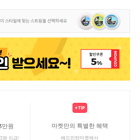
마켓만의 특별한 혜택
3만원
배드민턴마켓에서
3명 지급!