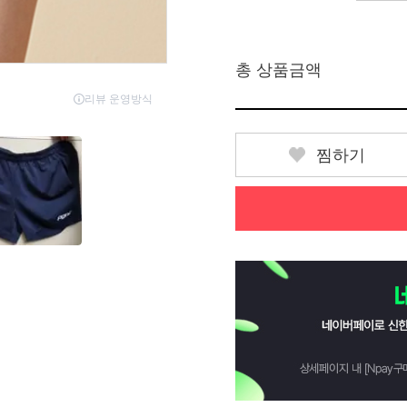
총 상품금액
찜하기