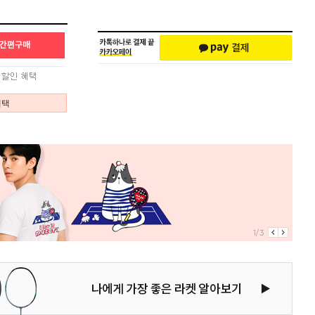
혜택
1/3