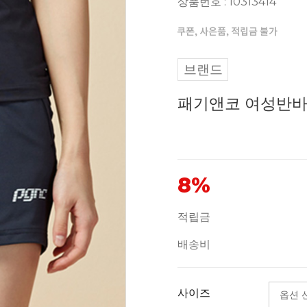
상품번호 : 10313414
브랜드
패기앤코 여성반바지
8%
적립금
배송비
사이즈