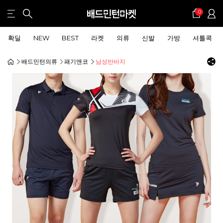
0
확딜
NEW
BEST
라켓
의류
신발
가방
셔틀콕
배드민턴의류
패기앤코
남성반바지