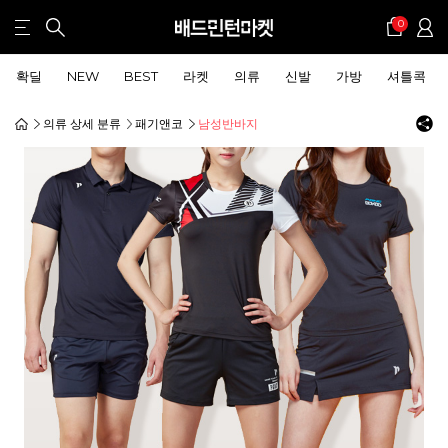
0
확딜
NEW
BEST
라켓
의류
신발
가방
셔틀콕
의류 상세 분류
패기앤코
남성반바지