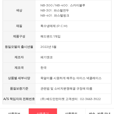
NB-300 / NB-400 : 스카이블루
색상
NB-301 : 파스텔연두
NB-401 : 파스텔핑크
재질
특수냉매제 (P.C.M)
제품구성
헤드밴드 1개입
동일모델의 출시년월
2022년 5월
제조자
패기앤코
제조국
한국
상품별 세부사양
목덜미를 시원하게 해주는 아이스 넥클레이스
품질보증기준
관련법 및 소비자분쟁해결 규정에 따름
A/S 책임자와 전화번호
(주) 배드민턴마켓 고객센터 : 02-3663-3922
상품정보
상품후기
상품문의
배송 · 반품 안내