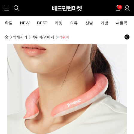
0
확딜
NEW
BEST
라켓
의류
신발
가방
셔틀콕
악세서리
넥워머/귀마개
넥워머