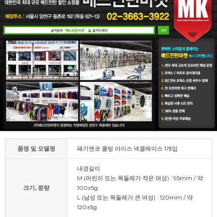
품명 및 모델명
패기앤코 쿨링 아이스 넥클레이스 1개입
내경길이
M (어린이 또는 목둘레가 작은 여성) : 95mm / 약
크기, 중량
100±5g
L (남성 또는 목둘레가 큰 여성) : 120mm / 약
120±5g