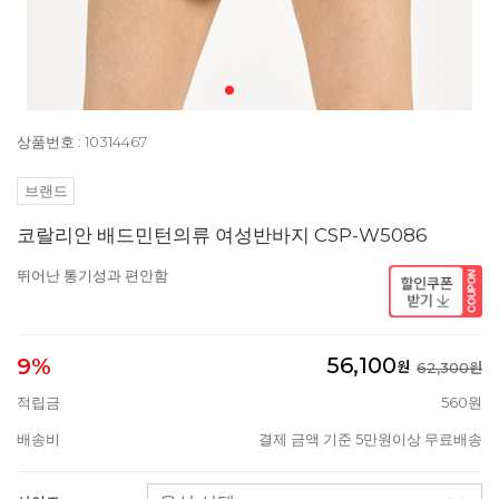
상품번호 : 10314467
브랜드
코랄리안 배드민턴의류 여성반바지 CSP-W5086
뛰어난 통기성과 편안함
56,100
9%
원
62,300원
적립금
560원
배송비
결제 금액 기준 5만원이상 무료배송