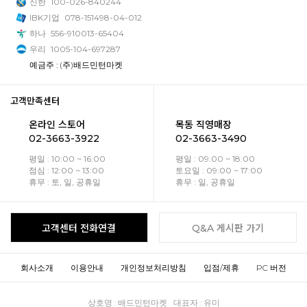
신한
100-026-840244
IBK기업
078-151498-04-012
하나
556-910013-65404
우리
1005-104-697287
예금주 : (주)배드민턴마켓
고객만족센터
온라인 스토어
목동 직영매장
02-3663-3922
02-3663-3490
평일 : 10:00 ~ 16:00
평일 : 09:00 ~ 18:00
점심 : 12:00 ~ 13:00
토요일 : 09:00 ~ 17:00
휴무 : 토, 일, 공휴일
휴무 : 일, 공휴일
고객센터 전화연결
Q&A 게시판 가기
회사소개
이용안내
개인정보처리방침
입점/제휴
PC 버전
상호명 : 배드민턴마켓 대표자 : 유미