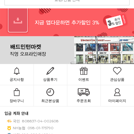
공지사항
상품후기
이벤트
관심상품
장바구니
최근본상품
주문조회
마이페이지
입금 계좌 안내
국민
808837-04-002608
NH농협
098-01-175790