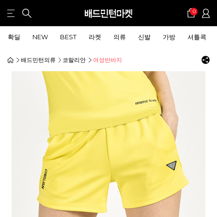
0
확딜
NEW
BEST
라켓
의류
신발
가방
셔틀콕
배드민턴의류
코랄리안
여성반바지