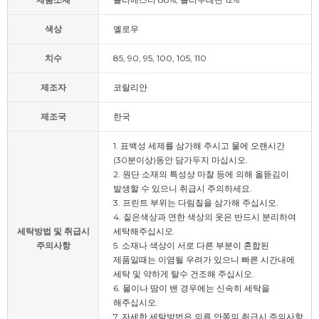
색상
옐로우
치수
85, 90, 95, 100, 105, 110
제조자
코랄리안
제조국
한국
1. 표백성 세제를 삼가해 주시고 물에 오랜시간
(30분이상)동안 담가두지 마십시오.
2. 원단 소재의 특성상 마찰 등에 의해 올뜯김이
발생할 수 있으니 취급시 주의하세요.
3. 프린트 부위는 다림질을 삼가해 주십시오.
4. 짙은색상과 연한 색상의 옷은 반드시 분리하여
세탁방법 및 취급시
세탁해주십시오.
주의사항
5. 소재나 색상이 서로 다른 부분이 혼합된
제품일때는 이염될 우려가 있으니 빠른 시간내에
세탁 및 약하게 탈수 건조해 주십시오.
6. 물이나 땀이 밴 경우에는 신속히 세탁을
해주십시오.
7. 자세한 세탁방법은 의류 안쪽의 취급시 주의사항