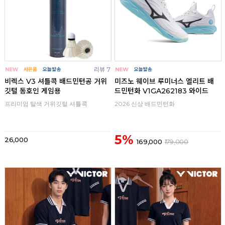
리뷰 7
비렉스 V3 셔틀콕 배드민턴공 거위
미즈노 웨이브 루미너스 엘리트 배
깃털 동호인 게임용
드민턴화 V1GA262183 와이드
프리미엄 탈색 거위깃털 셔틀콕
2026 신상 배드민턴화
5%
26,000
169,000
179,000