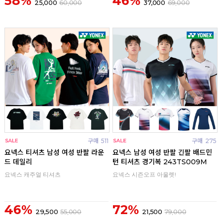
58%
46%
25,000
60,000
37,000
69,000
구매
511
구매
275
요넥스 티셔츠 남성 여성 반팔 라운
요넥스 남성 여성 반팔 긴팔 배드민
드 데일리
턴 티셔츠 경기복 243TS009M
요넥스 캐주얼 티셔츠
요넥스 시즌오프 아울렛!
46%
72%
29,500
55,000
21,500
79,000