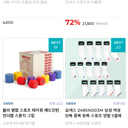
그립 사이즈 조절과 쿠션 향상
요넥스 시즌오프 아울렛!
72%
4,500
21,500
79,000
BEST
BEST
19
20
리뷰 452
리뷰 80
뮬러 엠랩 스포츠 테이핑 배드민턴
요넥스 249SN003M 남성 여성
언더랩 스폰지 그립
단목 중목 장목 스포츠 양말 5켤레
스포츠 테이핑 언더랩
요넥스 세트양말 모음전