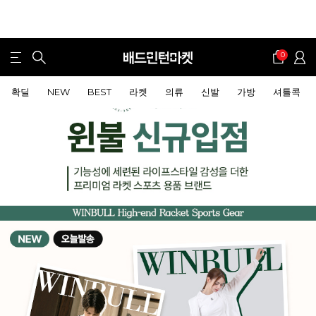
0
확딜
NEW
BEST
라켓
의류
신발
가방
셔틀콕