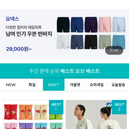
4/18
NEW
확딜
BEST
아울렛
슈퍼세일
오늘발송
BEST
BEST
1
2