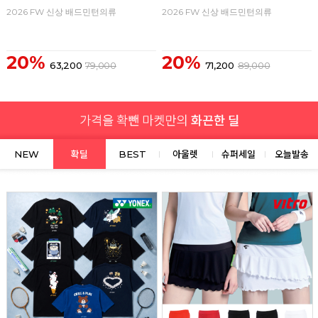
2026 FW 신상 배드민턴의류
2026 FW 신상 배드민턴의류
20%
20%
63,200
79,000
71,200
89,000
NEW
확딜
BEST
아울렛
슈퍼세일
오늘발송