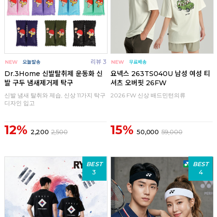
리뷰 3
Dr.3Home 신발탈취제 운동화 신
요넥스 263TS040U 남성 여성 티
발 구두 냄새제거제 탁구
셔츠 오버핏 26FW
신발 냄새 탈취와 제습, 신상 11가지 탁구
2026 FW 신상 배드민턴의류
디자인 입고
12%
15%
2,200
2,500
50,000
59,000
BEST
BEST
3
4