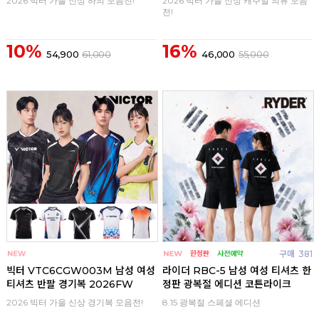
2026 빅터 가을 신상 하의 모음전!
2026 빅터 가을 신상 캐주얼 의류 모음
전!
10%
16%
54,900
61,000
46,000
55,000
구매
0
구매
381
빅터 VTC6CGW003M 남성 여성
라이더 RBC-5 남성 여성 티셔츠 한
티셔츠 반팔 경기복 2026FW
정판 광복절 에디션 코튼라이크
2026 빅터 가을 신상 경기복 모음전!
8.15 광복절 스페셜 에디션