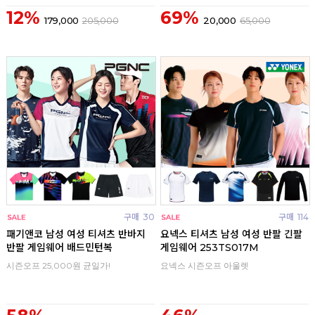
12%
69%
179,000
205,000
20,000
65,000
구매
30
구매
114
패기앤코 남성 여성 티셔츠 반바지
요넥스 티셔츠 남성 여성 반팔 긴팔
반팔 게임웨어 배드민턴복
게임웨어 253TS017M
시즌오프 25,000원 균일가!
요넥스 시즌오프 아울렛