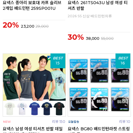
요넥스 종아리 보호대 카프 슬리브
요넥스 261TS043U 남성 여성 티
2개입 배드민턴 259SP001U
셔츠 반팔
2026 SS 신상 배드민턴의류
20%
23,200
29,000
30%
38,000
55,000
BEST
BEST
15
16
리뷰 150
리뷰 10
요넥스 남성 여성 티셔츠 반팔 데일
요넥스 BG80 배드민턴라켓 스트링