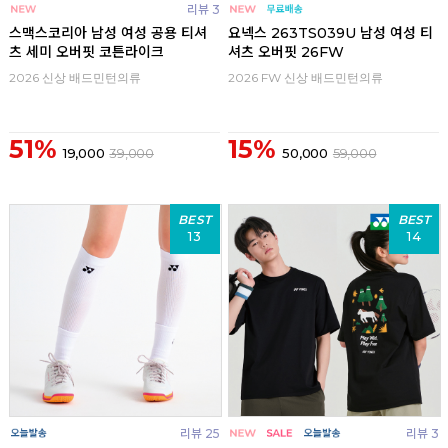
리뷰 3
스맥스코리아 남성 여성 공용 티셔
요넥스 263TS039U 남성 여성 티
츠 세미 오버핏 코튼라이크
셔츠 오버핏 26FW
2026 신상 배드민턴의류
2026 FW 신상 배드민턴의류
51%
15%
19,000
39,000
50,000
59,000
BEST
BEST
13
14
리뷰 25
리뷰 3