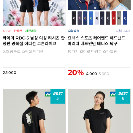
리뷰 240
라이더 RBC-5 남성 여성 티셔츠 한
요넥스 스포츠 헤어밴드 헤드밴드
정판 광복절 에디션 코튼라이크
머리띠 배드민턴 테니스 탁구
8.15 광복절 스페셜 에디션
10가지 컬러로 다양한 스타일링
20%
25,000
4,000
5,000
BEST
BEST
5
6