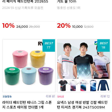
리 베이직 배드민턴복 2026SS
거트 줄 10m
2026 SS 신상 기획의류 모음전
동호인 선호도 1위
10%
20%
26,000
29,000
10,000
12,500
BEST
BEST
17
18
리뷰 81
리뷰 12
라이더 배드민턴 테니스 그립 스폰
요넥스 남성 여성 반팔 긴팔 배드민
지 스포츠 테이핑 언더랩 1개
턴 티셔츠 경기복 243TS009M