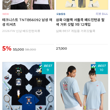
리뷰 844
테크니스트 TNTB56092 남성 여
삼화 더블랙 셔틀콕 배드민턴공 탈
성 티셔츠
색 거위 깃털 1타 12개입
2026 FW 신상 배드민턴의류
삼화 BEST 게임용 거위깃털콕
5%
27,000
55,000
58,000
BEST
BEST
9
10