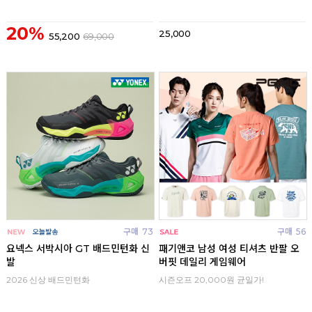
20%
25,000
55,200
69,000
구매
73
구매
56
요넥스 서박시아 GT 배드민턴화 신
패기앤코 남성 여성 티셔츠 반팔 오
발
버핏 데일리 게임웨어
2026 신상 배드민턴화
시즌오프 20,000원 균일가!