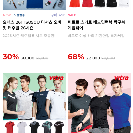
구매
456
구매
0
요넥스 261TS050U 티셔츠 오버
비트로 스커트 배드민턴복 탁구복
핏 캐주얼 26시즌
게임웨어
2026 시즌 캐주얼 티셔츠 모음전!
비트로 여성 하의 기간한정 특가세일!
30%
68%
38,000
55,000
22,000
70,000