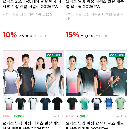
요넥스 269TR011M 남성 여성 티
요넥스 남성 여성 티셔츠 반팔 캐주
셔츠 반팔 긴팔 데일리 2026FW
얼 오버핏 2026FW
2026 가을 신상 기획의류 모음전!
2026 가을 신상 캐주얼 티셔츠 균일가
전!
10%
15%
26,000
29,000
50,000
59,000
구매
3
구매
2
요넥스 남성 여성 티셔츠 반팔 게임
요넥스 남성 여성 반팔 티셔츠 배드
웨어 배드민턴복 2026FW
민턴복 경기복 2026FW