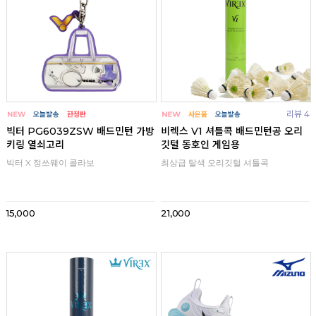
리뷰 4
빅터 PG6039ZSW 배드민턴 가방
비렉스 V1 셔틀콕 배드민턴공 오리
키링 열쇠고리
깃털 동호인 게임용
빅터 X 정쓰웨이 콜라보
최상급 탈색 오리깃털 셔틀콕
15,000
21,000