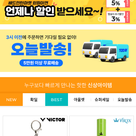
NEW
확딜
BEST
아울렛
슈퍼세일
오늘발송