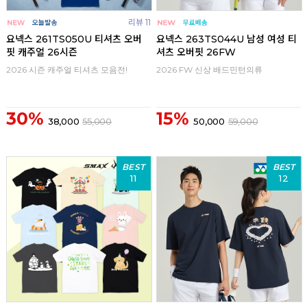
리뷰 11
요넥스 261TS050U 티셔츠 오버
요넥스 263TS044U 남성 여성 티
핏 캐주얼 26시즌
셔츠 오버핏 26FW
2026 시즌 캐주얼 티셔츠 모음전!
2026 FW 신상 배드민턴의류
30%
15%
38,000
55,000
50,000
59,000
BEST
BEST
11
12