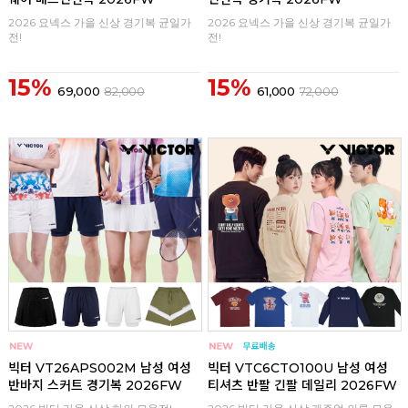
2026 요넥스 가을 신상 경기복 균일가
2026 요넥스 가을 신상 경기복 균일가
전!
전!
15%
15%
69,000
82,000
61,000
72,000
구매
0
구매
0
빅터 VT26APS002M 남성 여성
빅터 VTC6CTO100U 남성 여성
반바지 스커트 경기복 2026FW
티셔츠 반팔 긴팔 데일리 2026FW