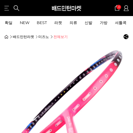
0
확딜
NEW
BEST
라켓
의류
신발
가방
셔틀콕
배드민턴라켓
미즈노
전체보기