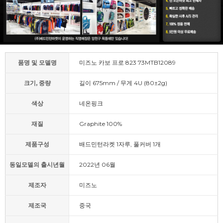
품명 및 모델명
미즈노 카보 프로 823 73MTB12089
크기, 중량
길이 675mm / 무게 4U (80±2g)
색상
네온핑크
재질
Graphite 100%
제품구성
배드민턴라켓 1자루, 풀커버 1개
동일모델의 출시년월
2022년 06월
제조자
미즈노
제조국
중국