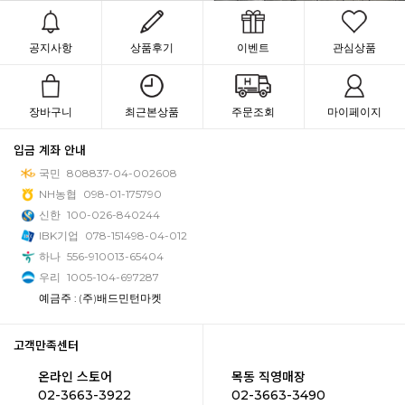
공지사항
상품후기
이벤트
관심상품
장바구니
최근본상품
주문조회
마이페이지
입금 계좌 안내
국민
808837-04-002608
NH농협
098-01-175790
신한
100-026-840244
IBK기업
078-151498-04-012
하나
556-910013-65404
우리
1005-104-697287
예금주 : (주)배드민턴마켓
고객만족센터
온라인 스토어
목동 직영매장
02-3663-3922
02-3663-3490