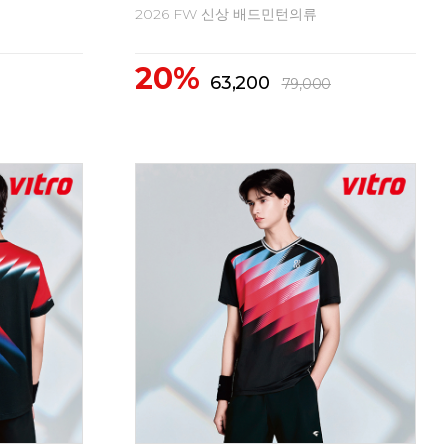
2026 FW 신상 배드민턴의류
20
20%
출
71,200
89,000