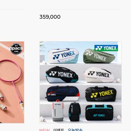
깔끔
359,000
5