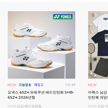
매
273
구매
89
 티셔
요넥스 65Z4 파워쿠션 배드민턴화 SHB-
아펙스 남성
65Z4 2026년형
민턴복 게임
2026 신상 배드민턴화
2026 신상 