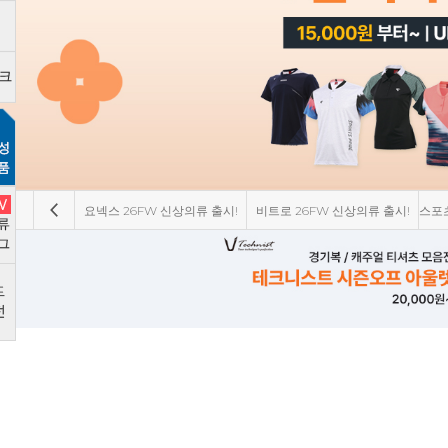
 즉시 할인!
비트로 8월 한정 특가 세일
빅터 26FW 신상의류 출시!
RY