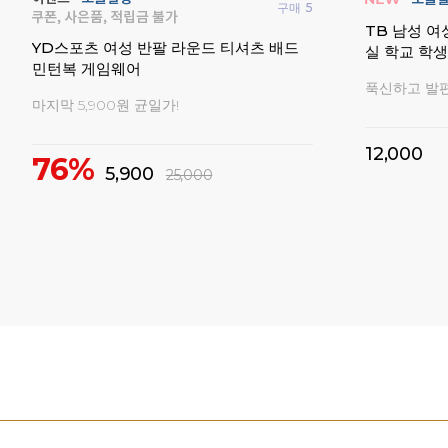
구매
5
 세미
TB 남성 여
YD스포츠 여성 반팔 라운드 티셔츠 배드
실 학교 학
민턴복 게임웨어
푹신하고 발
마지막 5,900원 균일가!
12,000
76%
5,900
25,000