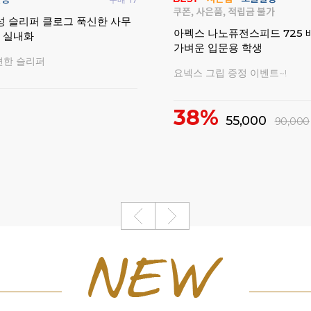
성 슬리퍼 클로그 푹신한 사무
아펙스 나노퓨전스피드 725
생 실내화
가벼운 입문용 학생
편한 슬리퍼
요넥스 그립 증정 이벤트~!
38%
55,000
90,000