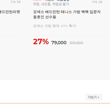
구매
56
구매
46
 배드민턴라켓
요넥스 배드민턴 테니스 가방 백팩 입문자
요넥
동호인 선수용
탁구
요넥스 가방 최대 40% 특가!
모든 
27%
79,000
109,000
3