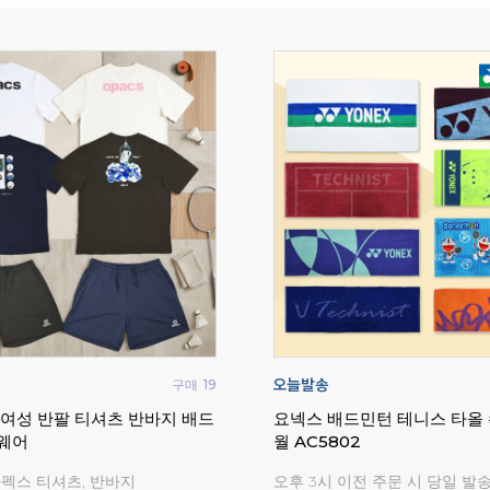
구매
19
 여성 반팔 티셔츠 반바지 배드
요넥스 배드민턴 테니스 타올 
웨어
월 AC5802
아펙스 티셔츠, 반바지
오후 3시 이전 주문 시 당일 발