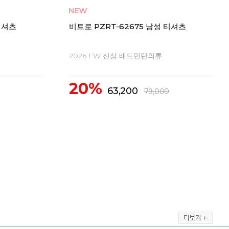
츠 긴팔
비트로 PT-72643 여성 티셔츠 긴팔 기모
비트
2026 FW 신상 배드민턴의류
20
출시예정
출