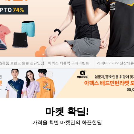
DER 광복절 티셔츠 에디션!
요넥스 파워쿠션 65Z4 재입고!
요넥스 벚꽃에디션 마지
마켓 확딜!
가격을 확뺀 마켓만의 화끈한딜