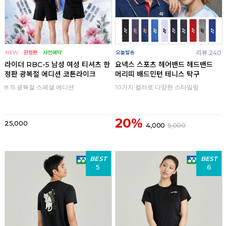
리뷰 240
라이더 RBC-5 남성 여성 티셔츠 한
요넥스 스포츠 헤어밴드 헤드밴드
정판 광복절 에디션 코튼라이크
머리띠 배드민턴 테니스 탁구
8.15 광복절 스페셜 에디션
10가지 컬러로 다양한 스타일링
20%
25,000
4,000
5,000
BEST
BEST
5
6