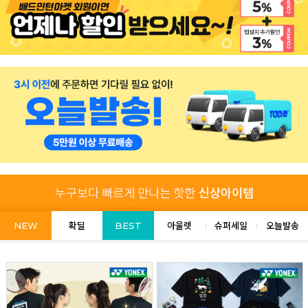
NEW
확딜
BEST
아울렛
슈퍼세일
오늘발송