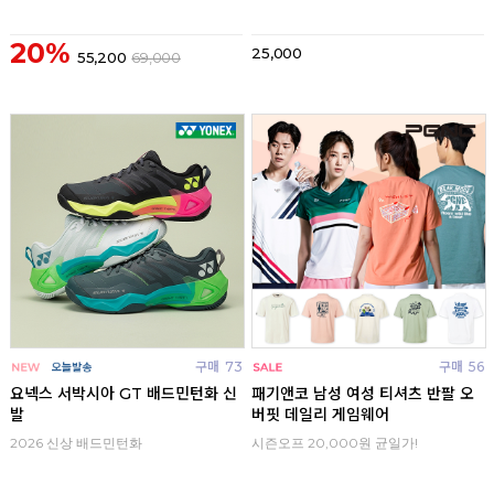
20%
25,000
55,200
69,000
구매
73
구매
56
요넥스 서박시아 GT 배드민턴화 신
패기앤코 남성 여성 티셔츠 반팔 오
발
버핏 데일리 게임웨어
2026 신상 배드민턴화
시즌오프 20,000원 균일가!