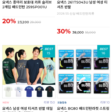
요넥스 종아리 보호대 카프 슬리브
요넥스 261TS043U 남성 여성 티
2개입 배드민턴 259SP001U
셔츠 반팔
2026 SS 신상 배드민턴의류
20%
23,200
29,000
30%
38,000
55,000
BEST
BEST
15
16
리뷰 150
리뷰 10
요넥스 남성 여성 티셔츠 반팔 데일
요넥스 BG80 배드민턴라켓 스트링