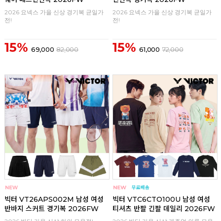
2026 요넥스 가을 신상 경기복 균일가
2026 요넥스 가을 신상 경기복 균일가
전!
전!
15%
15%
69,000
82,000
61,000
72,000
구매
0
구매
0
빅터 VT26APS002M 남성 여성
빅터 VTC6CTO100U 남성 여성
반바지 스커트 경기복 2026FW
티셔츠 반팔 긴팔 데일리 2026FW