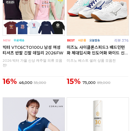
리뷰 376
빅터 VTC6CTO100U 남성 여성
미즈노 사이클론스피드3 배드민턴
티셔츠 반팔 긴팔 데일리 2026FW
화 체대입시화 인도어화 와이드 신
발
2026 빅터 가을 신상 캐주얼 의류 모음
미즈노 베스트 셀러 상품 모음전
전!
16%
15%
46,000
55,000
75,000
89,000