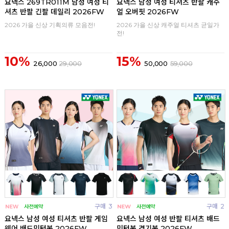
요넥스 269TR011M 남성 여성 티
요넥스 남성 여성 티셔츠 반팔 캐주
셔츠 반팔 긴팔 데일리 2026FW
얼 오버핏 2026FW
2026 가을 신상 기획의류 모음전!
2026 가을 신상 캐주얼 티셔츠 균일가
전!
10%
15%
26,000
29,000
50,000
59,000
구매
3
구매
2
요넥스 남성 여성 티셔츠 반팔 게임
요넥스 남성 여성 반팔 티셔츠 배드
웨어 배드민턴복 2026FW
민턴복 경기복 2026FW