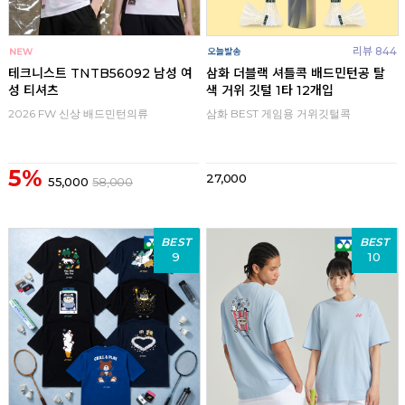
리뷰 844
테크니스트 TNTB56092 남성 여
삼화 더블랙 셔틀콕 배드민턴공 탈
성 티셔츠
색 거위 깃털 1타 12개입
2026 FW 신상 배드민턴의류
삼화 BEST 게임용 거위깃털콕
5%
27,000
55,000
58,000
BEST
BEST
9
10