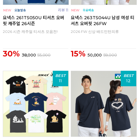
리뷰 11
요넥스 261TS050U 티셔츠 오버
요넥스 263TS044U 남성 여성 티
핏 캐주얼 26시즌
셔츠 오버핏 26FW
2026 시즌 캐주얼 티셔츠 모음전!
2026 FW 신상 배드민턴의류
30%
15%
38,000
55,000
50,000
59,000
BEST
BEST
11
12