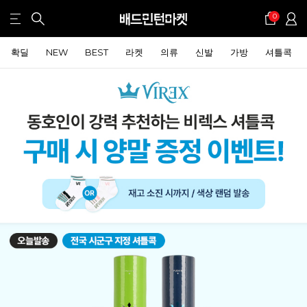
0
확딜
NEW
BEST
라켓
의류
신발
가방
셔틀콕