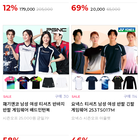
12%
69%
179,000
205,000
20,000
65,000
구매
30
구매
114
패기앤코 남성 여성 티셔츠 반바지
요넥스 티셔츠 남성 여성 반팔 긴팔
반팔 게임웨어 배드민턴복
게임웨어 253TS017M
시즌오프 25,000원 균일가!
요넥스 시즌오프 아울렛