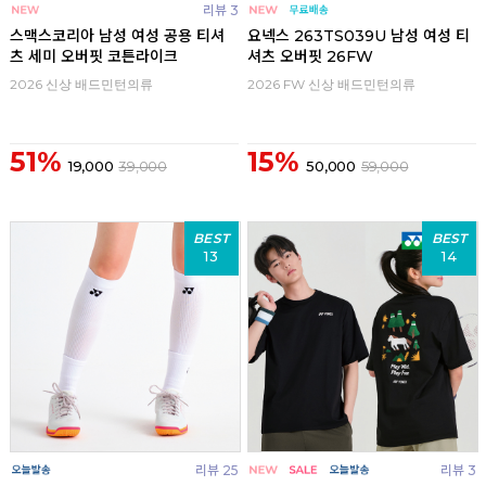
리뷰 3
스맥스코리아 남성 여성 공용 티셔
요넥스 263TS039U 남성 여성 티
츠 세미 오버핏 코튼라이크
셔츠 오버핏 26FW
2026 신상 배드민턴의류
2026 FW 신상 배드민턴의류
51%
15%
19,000
39,000
50,000
59,000
BEST
BEST
13
14
리뷰 25
리뷰 3