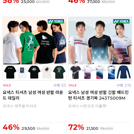
58%
46%
25,000
60,000
37,000
69,000
구매
511
구매
275
요넥스 티셔츠 남성 여성 반팔 라운
요넥스 남성 여성 반팔 긴팔 배드민
드 데일리
턴 티셔츠 경기복 243TS009M
요넥스 캐주얼 티셔츠
요넥스 시즌오프 아울렛!
46%
72%
29,500
55,000
21,500
79,000