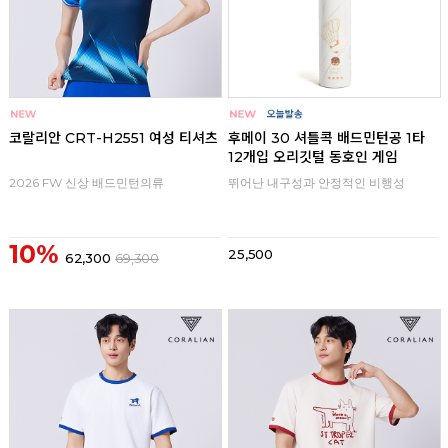
코랄리안 CRT-H2551 여성 티셔츠
후메이 30 셔틀콕 배드민턴공 1타
12개입 오리깃털 동호인 게임
2026 FW 신상 배드민턴의류
뛰어난 내구성과 안정적인 비행성
10%
25,500
62,300
69,300