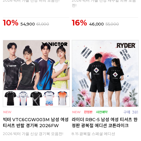
2026 빅터 가을 신상 하의 모음전!
2026 빅터 가을 신상 캐주얼 의류 모음
전!
10%
16%
54,900
61,000
46,000
55,000
구매
0
구매
381
빅터 VTC6CGW003M 남성 여성
라이더 RBC-5 남성 여성 티셔츠 한
티셔츠 반팔 경기복 2026FW
정판 광복절 에디션 코튼라이크
2026 빅터 가을 신상 경기복 모음전!
8.15 광복절 스페셜 에디션