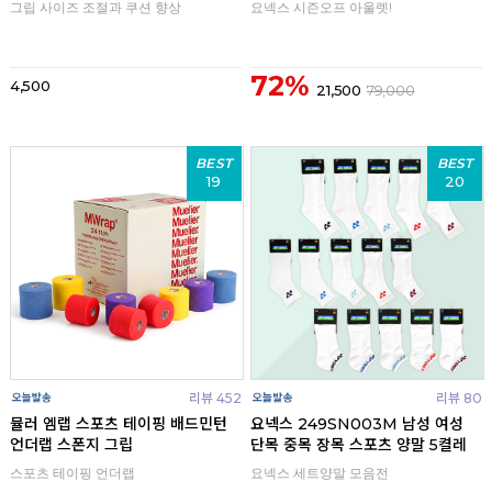
그립 사이즈 조절과 쿠션 향상
요넥스 시즌오프 아울렛!
72%
4,500
21,500
79,000
BEST
BEST
19
20
리뷰 452
리뷰 80
뮬러 엠랩 스포츠 테이핑 배드민턴
요넥스 249SN003M 남성 여성
언더랩 스폰지 그립
단목 중목 장목 스포츠 양말 5켤레
스포츠 테이핑 언더랩
요넥스 세트양말 모음전