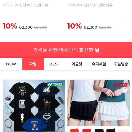
2026 FW 신상 배드민턴의류
2026 FW 신상 배드민턴의류
10%
10%
62,300
69,300
62,300
69,300
NEW
확딜
BEST
아울렛
슈퍼세일
오늘발송