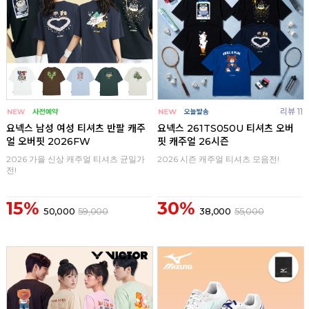
리뷰 11
요넥스 남성 여성 티셔츠 반팔 캐주
요넥스 261TS050U 티셔츠 오버
얼 오버핏 2026FW
핏 캐주얼 26시즌
2026 가을 신상 캐주얼 티셔츠 균일가
2026 시즌 캐주얼 티셔츠 모음전!
전!
15%
30%
50,000
59,000
38,000
55,000