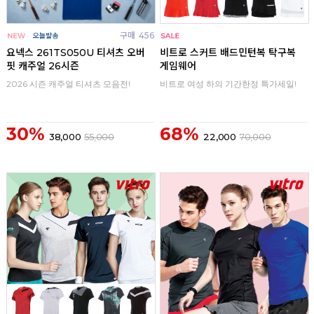
구매
456
구매
0
요넥스 261TS050U 티셔츠 오버
비트로 스커트 배드민턴복 탁구복
핏 캐주얼 26시즌
게임웨어
2026 시즌 캐주얼 티셔츠 모음전!
비트로 여성 하의 기간한정 특가세일!
30%
68%
38,000
55,000
22,000
70,000