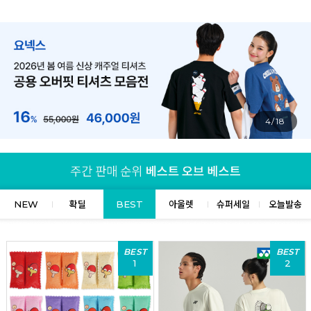
4/18
NEW
확딜
BEST
아울렛
슈퍼세일
오늘발송
BEST
BEST
1
2