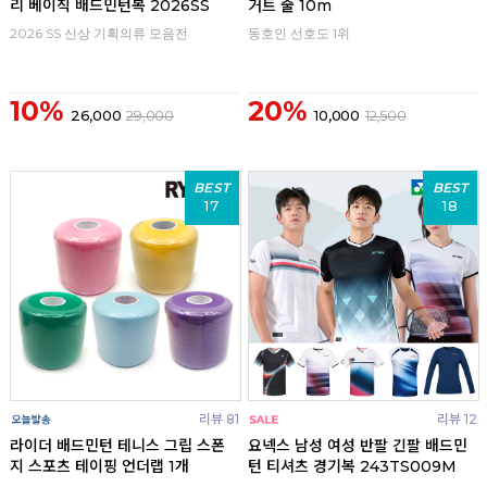
리 베이직 배드민턴복 2026SS
거트 줄 10m
2026 SS 신상 기획의류 모음전
동호인 선호도 1위
10%
20%
26,000
29,000
10,000
12,500
BEST
BEST
17
18
리뷰 81
리뷰 12
라이더 배드민턴 테니스 그립 스폰
요넥스 남성 여성 반팔 긴팔 배드민
지 스포츠 테이핑 언더랩 1개
턴 티셔츠 경기복 243TS009M