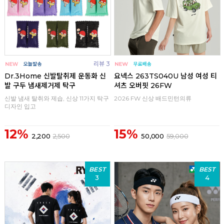
리뷰 3
Dr.3Home 신발탈취제 운동화 신
요넥스 263TS040U 남성 여성 티
발 구두 냄새제거제 탁구
셔츠 오버핏 26FW
신발 냄새 탈취와 제습, 신상 11가지 탁구
2026 FW 신상 배드민턴의류
디자인 입고
12%
15%
2,200
2,500
50,000
59,000
BEST
BEST
3
4