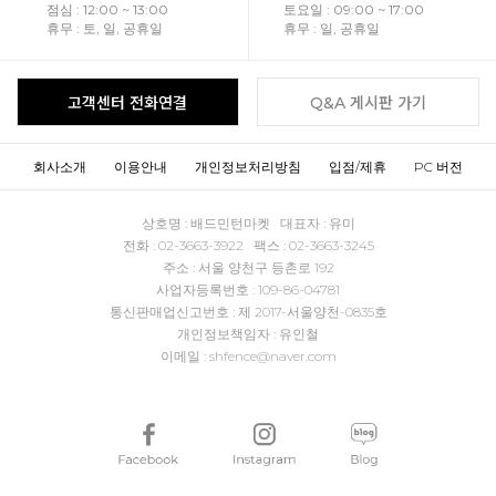
점심 : 12:00 ~ 13:00
토요일 : 09:00 ~ 17:00
휴무 : 토, 일, 공휴일
휴무 : 일, 공휴일
고객센터 전화연결
Q&A 게시판 가기
회사소개
이용안내
개인정보처리방침
입점/제휴
PC 버전
상호명 : 배드민턴마켓 대표자 : 유미
전화 : 02-3663-3922 팩스 : 02-3663-3245
주소 : 서울 양천구 등촌로 192
사업자등록번호 : 109-86-04781
통신판매업신고번호 : 제 2017-서울양천-0835호
개인정보책임자 : 유인철
이메일 : shfence@naver.com