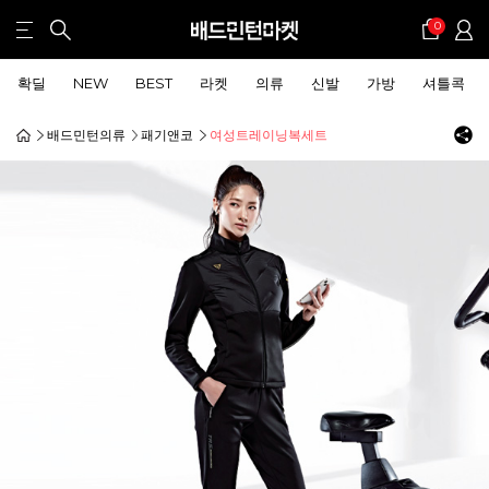
0
확딜
NEW
BEST
라켓
의류
신발
가방
셔틀콕
배드민턴의류
패기앤코
여성트레이닝복세트