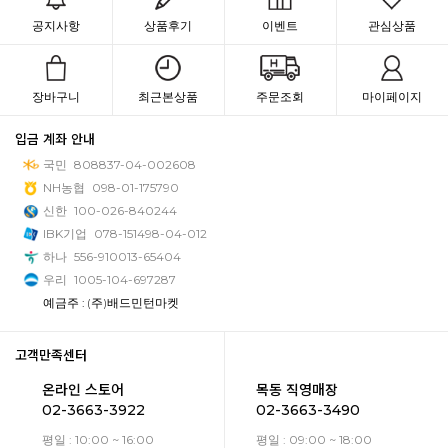
공지사항
상품후기
이벤트
관심상품
장바구니
최근본상품
주문조회
마이페이지
입금 계좌 안내
국민
808837-04-002608
NH농협
098-01-175790
신한
100-026-840244
IBK기업
078-151498-04-012
하나
556-910013-65404
우리
1005-104-697287
예금주 : (주)배드민턴마켓
고객만족센터
온라인 스토어
목동 직영매장
02-3663-3922
02-3663-3490
평일 : 10:00 ~ 16:00
평일 : 09:00 ~ 18:00