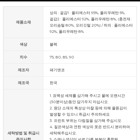
상의 : 겉감1 : 폴리에스터 95%, 폴리우레탄 5%,
겉감2 : 폴리에스터 92%, 폴리우레탄 8%, (충전재 :
제품소재
오리솜털 80%, 오리깃털 20%) / 하의 : 폴리에스터
92%, 폴리우레탄 8%
색상
블랙
치수
75, 80, 85, 90
제조자
패기앤코
제조국
한국
1. 표백성 세제를 삼가해 주시고 물에 오랜시간
(30분이상)동안 담가두지 마십시오.
2. 원단 소재의 특성상 마찰 등에 의해 올뜯김이
발생할 수 있으니 취급시 주의하세요.
3. 프린트 부위는 다림질을 삼가해 주십시오.
4. 짙은색상과 연한 색상의 옷은 반드시 분리하여
세탁방법 및 취급시
세탁해주십시오.
주의사항
5. 소재나 색상이 서로 다른 부분이 혼합된