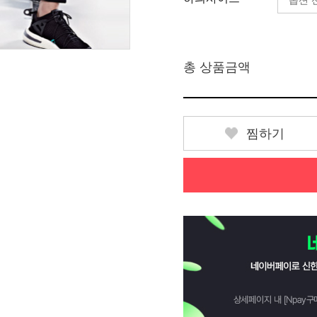
총 상품금액
찜하기