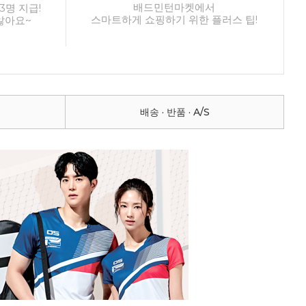
배드민턴마켓에서
3명 지급!
스마트하게 쇼핑하기 위한 플러스 팁!
않아요~
배송 · 반품 · A/S