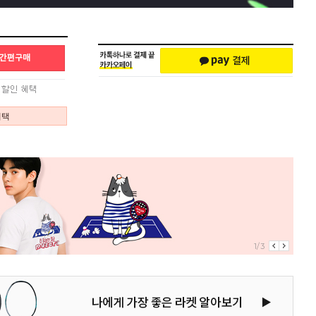
혜택
1/3