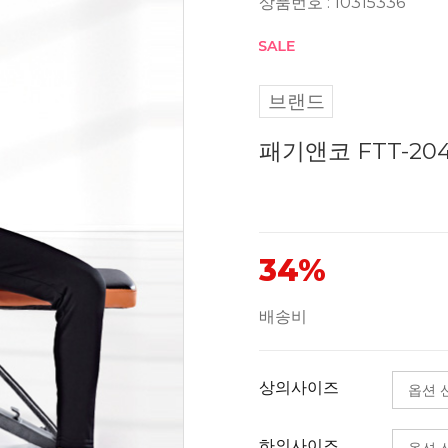
상품번호 : 10315336
브랜드
패기앤코 FTT-20
34%
배송비
상의사이즈
하의사이즈