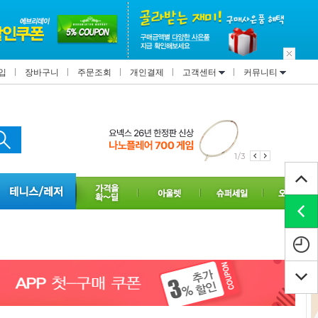
입
장바구니
주문조회
개인결제
고객센터
커뮤니티
2/3