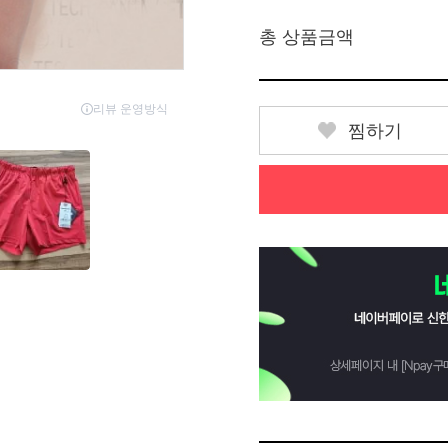
총 상품금액
찜하기