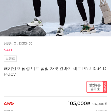
상품번호 : 10315453
브랜드
패기앤코 남성 니트 집업 자켓 긴바지 세트 PNJ-1034 D
P-307
105,000
45%
원
194,000원