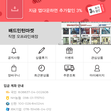
공지사항
상품후기
이벤트
관심상품
장바구니
최근본상품
주문조회
마이페이지
입금 계좌 안내
국민
808837-04-002608
NH농협
098-01-175790
신한
100-026-840244
IBK기업
078-151498-04-012