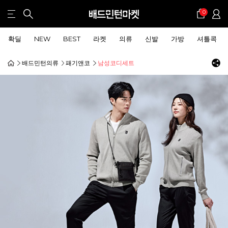
0
확딜
NEW
BEST
라켓
의류
신발
가방
셔틀콕
배드민턴의류
패기앤코
남성코디세트