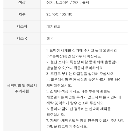
색상
상의 : L.그레이 / 하의 : 블랙
치수
95, 100, 105, 110
제조자
패기앤코
제조국
한국
1. 표백성 세제를 삼가해 주시고 물에 오랜시간
(30분이상)동안 담가두지 마십시오.
2. 원단 소재의 특성상 마찰 등에 의해 올뜯김이
발생할 수 있으니 취급시 주의하세요.
3. 프린트 부위는 다림질을 삼가해 주십시오.
4. 짙은색상과 연한 색상의 옷은 반드시 분리하여
세탁방법 및 취급시
세탁해주십시오.
주의사항
5. 소재나 색상이 서로 다른 부분이 혼합된
제품일때는 이염될 우려가 있으니 빠른 시간내에
세탁 및 약하게 탈수 건조해 주십시오.
6. 물이나 땀이 밴 경우에는 신속히 세탁을
해주십시오.
7. 자세한 세탁방법은 의류 안쪽의 취급시 주의사항
라벨을 참고하여 주십시오.