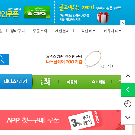
입
장바구니
주문조회
개인결제
고객센터
커뮤니티
1/3