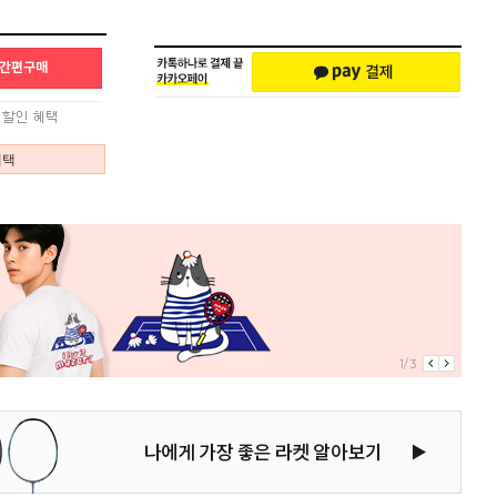
혜택
1/3