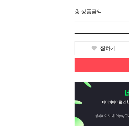
총 상품금액
찜하기