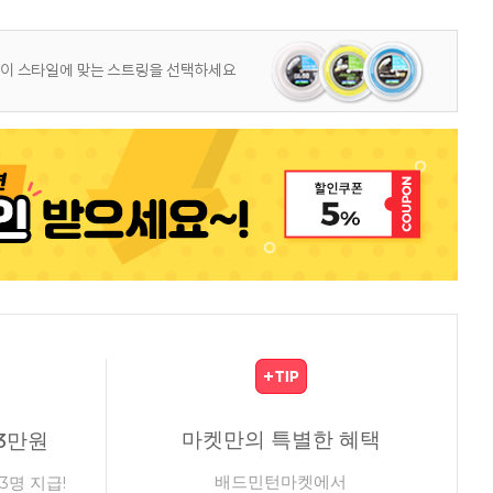
마켓만의 특별한 혜택
3만원
배드민턴마켓에서
3명 지급!