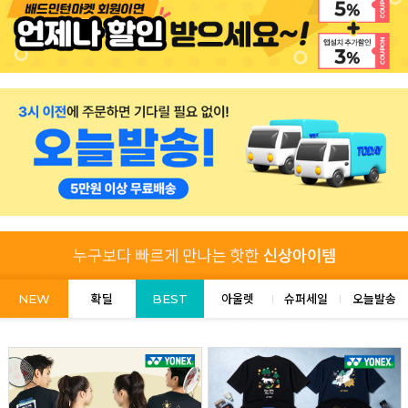
NEW
확딜
BEST
아울렛
슈퍼세일
오늘발송