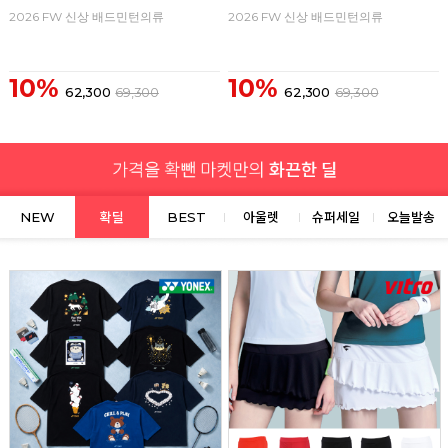
2026 FW 신상 배드민턴의류
2026 FW 신상 배드민턴의류
10%
10%
62,300
69,300
62,300
69,300
NEW
확딜
BEST
아울렛
슈퍼세일
오늘발송