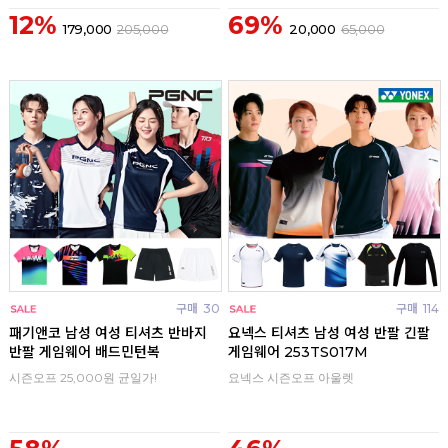
12%
69%
179,000
205,000
20,000
65,000
구매
30
구매
114
패기앤코 남성 여성 티셔츠 반바지
요넥스 티셔츠 남성 여성 반팔 긴팔
반팔 게임웨어 배드민턴복
게임웨어 253TS017M
시즌오프 25,000원 균일가!
요넥스 시즌오프 아울렛