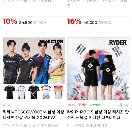
2026 빅터 가을 신상 하의 모음전!
2026 빅터 가을 신상 캐주얼 의류 모음
전!
10%
16%
54,900
61,000
46,000
55,000
구매
0
구매
381
빅터 VTC6CGW003M 남성 여성
라이더 RBC-5 남성 여성 티셔츠 한
티셔츠 반팔 경기복 2026FW
정판 광복절 에디션 코튼라이크
2026 빅터 가을 신상 경기복 모음전!
8.15 광복절 스페셜 에디션