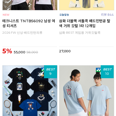
리뷰 844
테크니스트 TNTB56092 남성 여
삼화 더블랙 셔틀콕 배드민턴공 탈
성 티셔츠
색 거위 깃털 1타 12개입
2026 FW 신상 배드민턴의류
삼화 BEST 게임용 거위깃털콕
5%
27,000
55,000
58,000
BEST
BEST
9
10