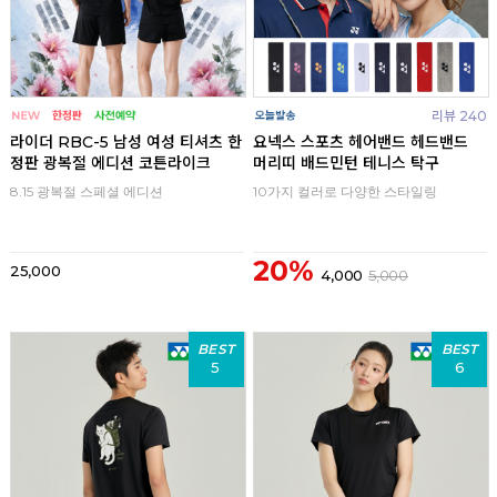
리뷰 240
라이더 RBC-5 남성 여성 티셔츠 한
요넥스 스포츠 헤어밴드 헤드밴드
정판 광복절 에디션 코튼라이크
머리띠 배드민턴 테니스 탁구
8.15 광복절 스페셜 에디션
10가지 컬러로 다양한 스타일링
20%
25,000
4,000
5,000
BEST
BEST
5
6