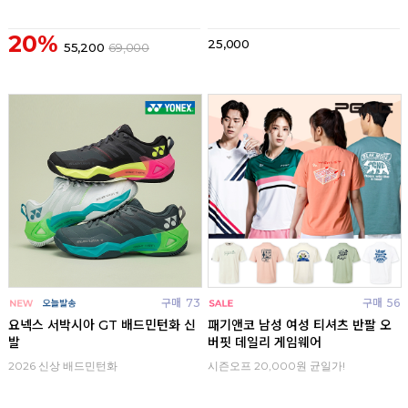
20%
25,000
55,200
69,000
구매
73
구매
56
요넥스 서박시아 GT 배드민턴화 신
패기앤코 남성 여성 티셔츠 반팔 오
발
버핏 데일리 게임웨어
2026 신상 배드민턴화
시즌오프 20,000원 균일가!