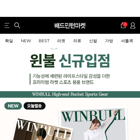
0
확딜
NEW
BEST
라켓
의류
신발
가방
셔틀콕