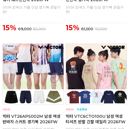
2026 요넥스 가을 신상 경기복 균일가
2026 요넥스 가을 신상 경기복 균일가
전!
전!
15%
15%
69,000
82,000
61,000
72,000
구매
0
구매
0
빅터 VT26APS002M 남성 여성
빅터 VTC6CTO100U 남성 여성
반바지 스커트 경기복 2026FW
티셔츠 반팔 긴팔 데일리 2026FW