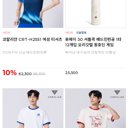
코랄리안 CRT-H2551 여성 티셔츠
후메이 30 셔틀콕 배드민턴공 1타
12개입 오리깃털 동호인 게임
2026 FW 신상 배드민턴의류
뛰어난 내구성과 안정적인 비행성
10%
25,500
62,300
69,300