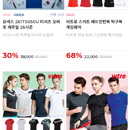
구매
456
구매
0
요넥스 261TS050U 티셔츠 오버
비트로 스커트 배드민턴복 탁구복
핏 캐주얼 26시즌
게임웨어
2026 시즌 캐주얼 티셔츠 모음전!
비트로 여성 하의 기간한정 특가세일!
30%
68%
38,000
55,000
22,000
70,000