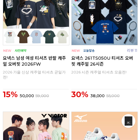
리뷰 11
요넥스 남성 여성 티셔츠 반팔 캐주
요넥스 261TS050U 티셔츠 오버
얼 오버핏 2026FW
핏 캐주얼 26시즌
2026 가을 신상 캐주얼 티셔츠 균일가
2026 시즌 캐주얼 티셔츠 모음전!
전!
15%
30%
50,000
59,000
38,000
55,000