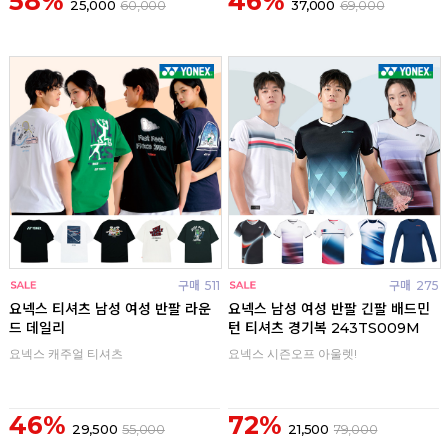
58%
46%
25,000
60,000
37,000
69,000
구매
511
구매
275
요넥스 티셔츠 남성 여성 반팔 라운
요넥스 남성 여성 반팔 긴팔 배드민
드 데일리
턴 티셔츠 경기복 243TS009M
요넥스 캐주얼 티셔츠
요넥스 시즌오프 아울렛!
46%
72%
29,500
55,000
21,500
79,000