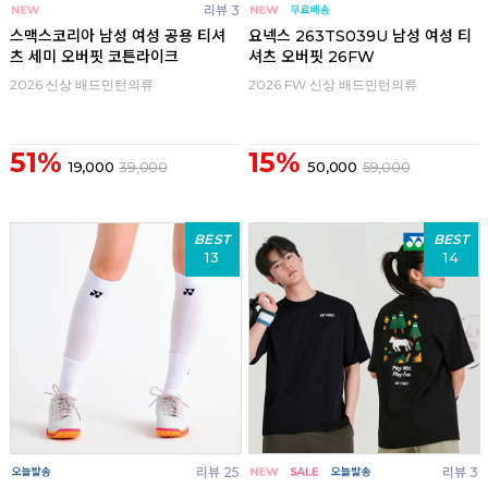
리뷰 3
스맥스코리아 남성 여성 공용 티셔
요넥스 263TS039U 남성 여성 티
츠 세미 오버핏 코튼라이크
셔츠 오버핏 26FW
2026 신상 배드민턴의류
2026 FW 신상 배드민턴의류
51%
15%
19,000
39,000
50,000
59,000
BEST
BEST
13
14
리뷰 25
리뷰 3