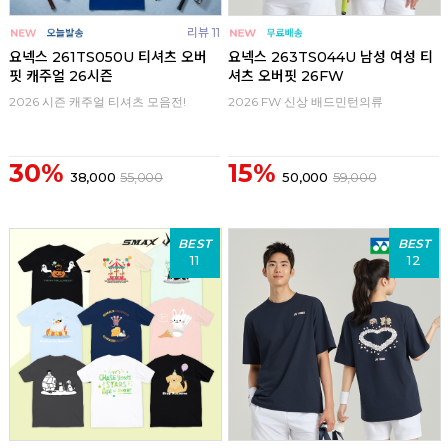
리뷰 11
요넥스 261TS050U 티셔츠 오버
요넥스 263TS044U 남성 여성 티
핏 캐주얼 26시즌
셔츠 오버핏 26FW
2026 시즌 캐주얼 티셔츠 모음전!
2026 FW 신상 배드민턴의류
30%
15%
38,000
55,000
50,000
59,000
BEST
BEST
11
12