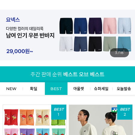
4/18
NEW
확딜
BEST
아울렛
슈퍼세일
오늘발송
BEST
BEST
1
2