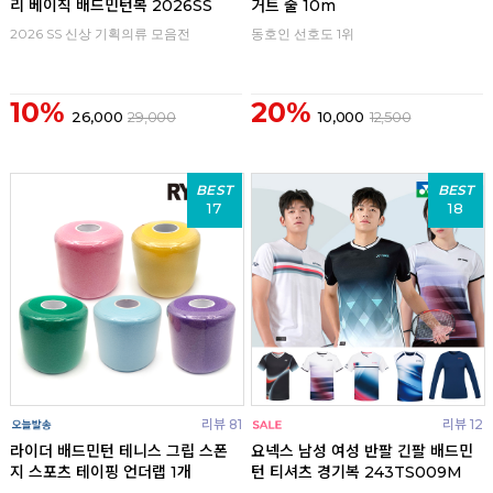
리 베이직 배드민턴복 2026SS
거트 줄 10m
2026 SS 신상 기획의류 모음전
동호인 선호도 1위
10%
20%
26,000
29,000
10,000
12,500
BEST
BEST
17
18
리뷰 81
리뷰 12
라이더 배드민턴 테니스 그립 스폰
요넥스 남성 여성 반팔 긴팔 배드민
지 스포츠 테이핑 언더랩 1개
턴 티셔츠 경기복 243TS009M