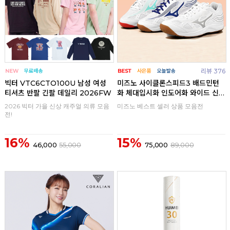
리뷰 376
빅터 VTC6CTO100U 남성 여성
미즈노 사이클론스피드3 배드민턴
티셔츠 반팔 긴팔 데일리 2026FW
화 체대입시화 인도어화 와이드 신
발
2026 빅터 가을 신상 캐주얼 의류 모음
미즈노 베스트 셀러 상품 모음전
전!
16%
15%
46,000
55,000
75,000
89,000