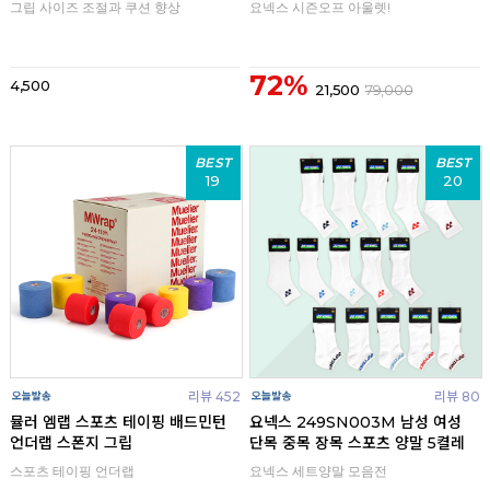
그립 사이즈 조절과 쿠션 향상
요넥스 시즌오프 아울렛!
72%
4,500
21,500
79,000
BEST
BEST
19
20
리뷰 452
리뷰 80
뮬러 엠랩 스포츠 테이핑 배드민턴
요넥스 249SN003M 남성 여성
언더랩 스폰지 그립
단목 중목 장목 스포츠 양말 5켤레
스포츠 테이핑 언더랩
요넥스 세트양말 모음전