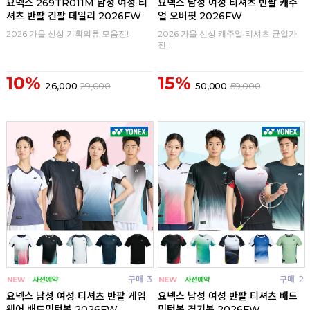
요넥스 269TR011M 남성 여성 티
요넥스 남성 여성 티셔츠 반팔 캐주
셔츠 반팔 긴팔 데일리 2026FW
얼 오버핏 2026FW
2026 가을 신상 기획의류 모음전!
2026 가을 신상 캐주얼 티셔츠 균일가
전!
10%
15%
26,000
29,000
50,000
59,000
구매
3
구매
2
요넥스 남성 여성 티셔츠 반팔 게임
요넥스 남성 여성 반팔 티셔츠 배드
웨어 배드민턴복 2026FW
민턴복 경기복 2026FW