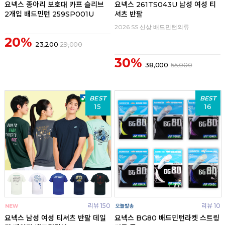
요넥스 종아리 보호대 카프 슬리브
요넥스 261TS043U 남성 여성 티
2개입 배드민턴 259SP001U
셔츠 반팔
2026 SS 신상 배드민턴의류
20%
23,200
29,000
30%
38,000
55,000
BEST
BEST
15
16
리뷰 150
리뷰 10
요넥스 남성 여성 티셔츠 반팔 데일
요넥스 BG80 배드민턴라켓 스트링