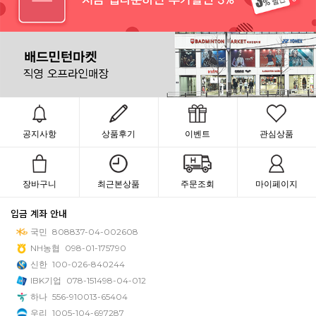
공지사항
상품후기
이벤트
관심상품
장바구니
최근본상품
주문조회
마이페이지
입금 계좌 안내
국민
808837-04-002608
NH농협
098-01-175790
신한
100-026-840244
IBK기업
078-151498-04-012
하나
556-910013-65404
우리
1005-104-697287