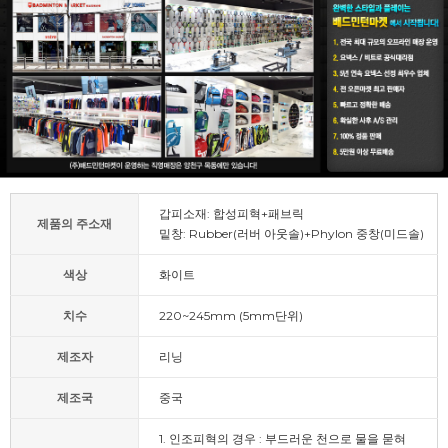
갑피소재: 합성피혁+패브릭
제품의 주소재
밑창: Rubber(러버 아웃솔)+Phylon 중창(미드솔)
색상
화이트
치수
220~245mm (5mm단위)
제조자
리닝
제조국
중국
1. 인조피혁의 경우 : 부드러운 천으로 물을 묻혀