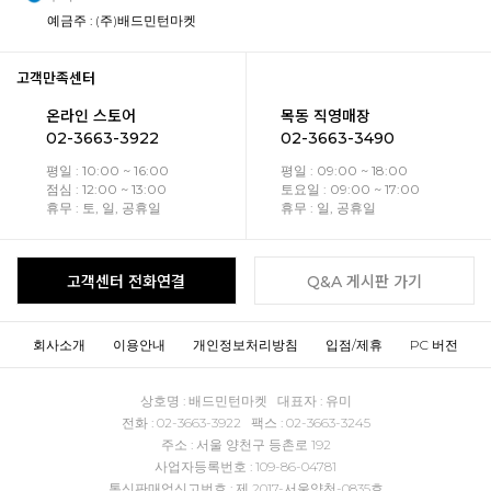
예금주 : (주)배드민턴마켓
고객만족센터
온라인 스토어
목동 직영매장
02-3663-3922
02-3663-3490
평일 : 10:00 ~ 16:00
평일 : 09:00 ~ 18:00
점심 : 12:00 ~ 13:00
토요일 : 09:00 ~ 17:00
휴무 : 토, 일, 공휴일
휴무 : 일, 공휴일
고객센터 전화연결
Q&A 게시판 가기
회사소개
이용안내
개인정보처리방침
입점/제휴
PC 버전
상호명 : 배드민턴마켓 대표자 : 유미
전화 : 02-3663-3922 팩스 : 02-3663-3245
주소 : 서울 양천구 등촌로 192
사업자등록번호 : 109-86-04781
통신판매업신고번호 : 제 2017-서울양천-0835호