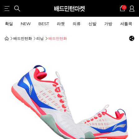
0
확딜
NEW
BEST
라켓
의류
신발
가방
셔틀콕
배드민턴화
리닝
배드민턴화