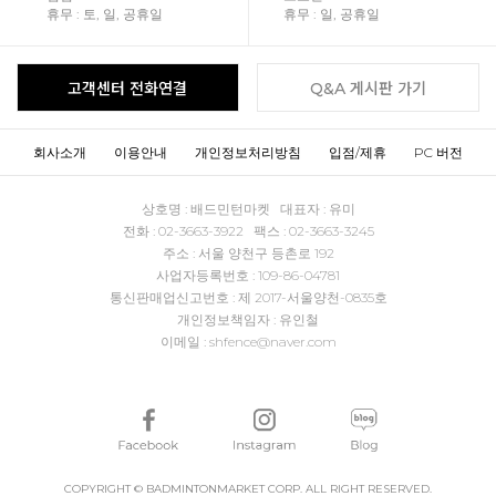
휴무 : 토, 일, 공휴일
휴무 : 일, 공휴일
고객센터 전화연결
Q&A 게시판 가기
회사소개
이용안내
개인정보처리방침
입점/제휴
PC 버전
상호명 : 배드민턴마켓 대표자 : 유미
전화 : 02-3663-3922 팩스 : 02-3663-3245
주소 : 서울 양천구 등촌로 192
사업자등록번호 : 109-86-04781
통신판매업신고번호 : 제 2017-서울양천-0835호
개인정보책임자 : 유인철
이메일 : shfence@naver.com
COPYRIGHT © BADMINTONMARKET CORP. ALL RIGHT RESERVED.