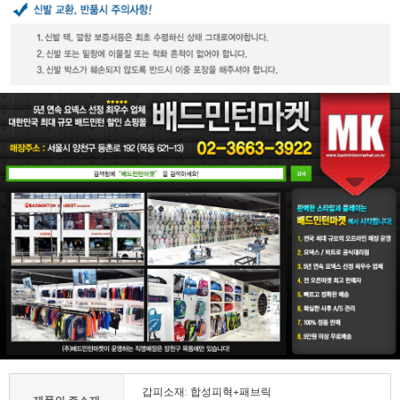
갑피소재: 합성피혁+패브릭