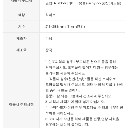
제품의 주소재
밑창: Rubber(러버 아웃솔)+Phylon 중창(미드솔)
색상
화이트
치수
215~285mm (5mm단위)
제조자
리닝
제조국
중국
1. 인조피혁의 경우 : 부드러운 천으로 물을 묻혀
닦아주십시오. 오염물이 떨어지지 않는 경우에는
클리너를 사용해 주십시오.
2. 직물의 경우(천연/합성) : 물을 적신 브러쉬로
오염물을 떨쳐내 주십시오. 형태 변형 방지를 위하여
흰 종이나 천을 넣어서,
통풍이 잘 되는 그늘에서 건조시켜 주십시오.
3. 세척시 세탁기에 절대 넣지 마십시오.
취급시 주의사항
4. 바닥마모가 심한 경우 미끄러울 수 있으니 무리한
착화를 피하십시오.
5. 소비자가 수선을 하여 제품을 변형,손상 시켰을
경우에는 보상이 불가합니다.