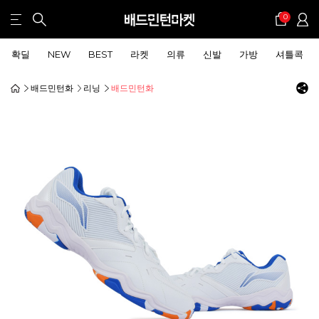
0
확딜
NEW
BEST
라켓
의류
신발
가방
셔틀콕
배드민턴화
리닝
배드민턴화