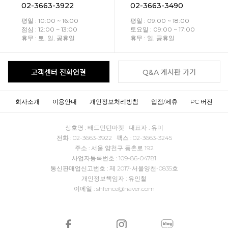
02-3663-3922
02-3663-3490
평일 : 10:00 ~ 16:00
평일 : 09:00 ~ 18:00
점심 : 12:00 ~ 13:00
토요일 : 09:00 ~ 17:00
휴무 : 토, 일, 공휴일
휴무 : 일, 공휴일
고객센터 전화연결
Q&A 게시판 가기
회사소개
이용안내
개인정보처리방침
입점/제휴
PC 버전
상호명 : 배드민턴마켓 대표자 : 유미
전화 : 02-3663-3922 팩스 : 02-3663-3245
주소 : 서울 양천구 등촌로 192
사업자등록번호 : 109-86-04781
통신판매업신고번호 : 제 2017-서울양천-0835호
개인정보책임자 : 유인철
이메일 : shfence@naver.com