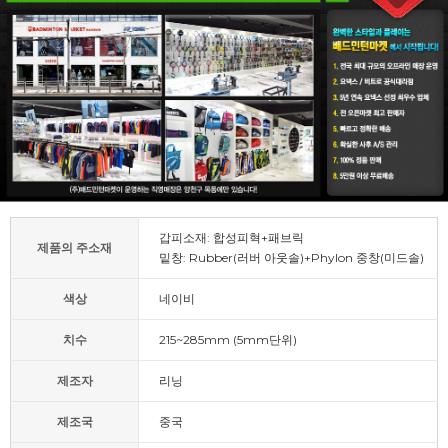
갑피소재: 합성피혁+패브릭
제품의 주소재
밑창: Rubber(러버 아웃솔)+Phylon 중창(미드솔)
색상
네이비
치수
215~285mm (5mm단위)
제조자
리닝
제조국
중국