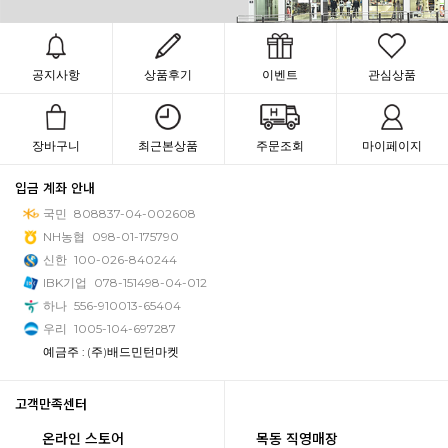
공지사항
상품후기
이벤트
관심상품
장바구니
최근본상품
주문조회
마이페이지
입금 계좌 안내
국민
808837-04-002608
NH농협
098-01-175790
신한
100-026-840244
IBK기업
078-151498-04-012
하나
556-910013-65404
우리
1005-104-697287
예금주 : (주)배드민턴마켓
고객만족센터
온라인 스토어
목동 직영매장