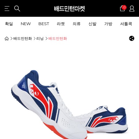
0
확딜
NEW
BEST
라켓
의류
신발
가방
셔틀콕
배드민턴화
리닝
배드민턴화