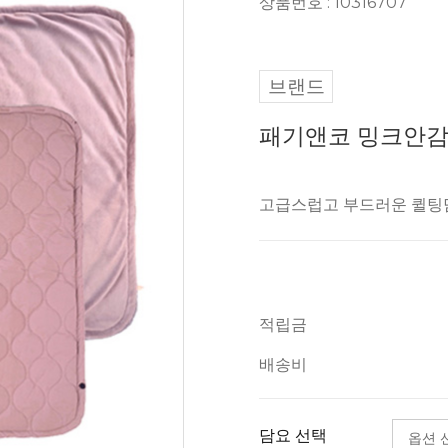
상품번호 : 10316707
브랜드
패기앤코 밍크안감 
고급스럽고 부드러운 퀼팅
적립금
배송비
담요 선택