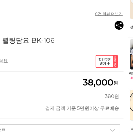
0
건 리뷰 더보기
퀼팅담요 BK-106
담요
38,000
원
380원
결제 금액 기준 5만원이상 무료배송