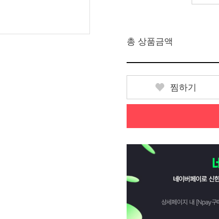
총 상품금액
찜하기