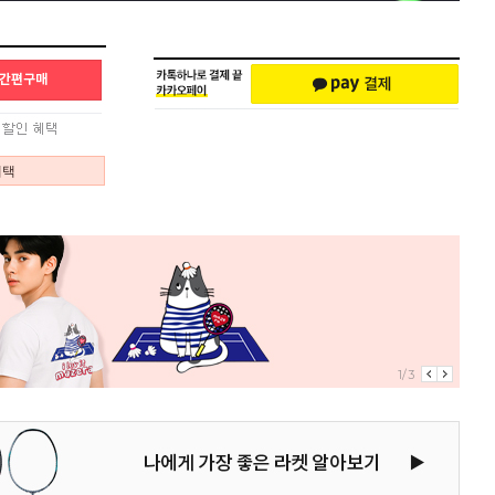
혜택
1/3