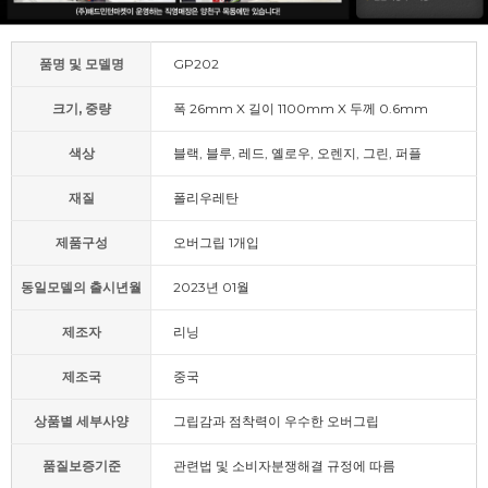
품명 및 모델명
GP202
크기, 중량
폭 26mm X 길이 1100mm X 두께 0.6mm
색상
블랙, 블루, 레드, 옐로우, 오렌지, 그린, 퍼플
재질
폴리우레탄
제품구성
오버그립 1개입
동일모델의 출시년월
2023년 01월
제조자
리닝
제조국
중국
상품별 세부사양
그립감과 점착력이 우수한 오버그립
품질보증기준
관련법 및 소비자분쟁해결 규정에 따름