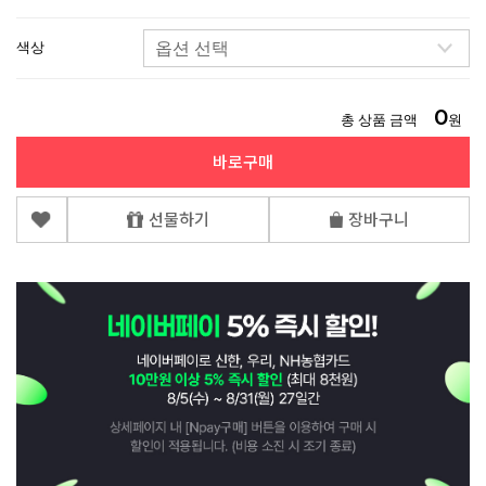
색상
0
총 상품 금액
원
바로구매
선물하기
장바구니