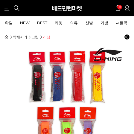
0
확딜
NEW
BEST
라켓
의류
신발
가방
셔틀콕
악세서리
그립
리닝