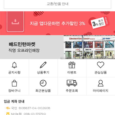
교환/반품 안내
공지사항
상품후기
이벤트
관심상품
장바구니
최근본상품
주문조회
마이페이지
입금 계좌 안내
국민
808837-04-002608
NH농협
098-01-175790