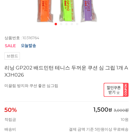
상품번호 : 10316764
브랜드
리닝 GP202 배드민턴 테니스 두꺼운 쿠션 심 그립 1개 A
XJH026
미끌림 방지와 쿠션 좋은 심그립
1,500
50%
원
3,000원
적립금
10원
배송비
결제 금액 기준 5만원이상 무료배송