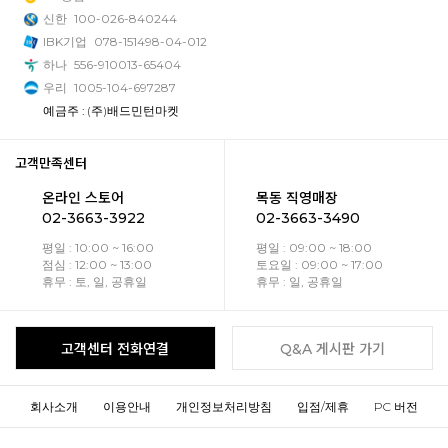
신한
100-026-840244
IBK기업
078-151498-04-012
하나
556-910013-65404
우리
1005-104-697287
예금주 : (주)배드민턴마켓
고객만족센터
온라인 스토어
목동 직영매장
02-3663-3922
02-3663-3490
평일 : 10:00 ~ 16:00
평일 : 09:00 ~ 18:00
점심 : 12:00 ~ 13:00
토요일 : 09:00 ~ 17:00
휴무 : 토, 일, 공휴일
휴무 : 일, 공휴일
고객센터 전화연결
Q&A 게시판 가기
회사소개
이용안내
개인정보처리방침
입점/제휴
PC 버전