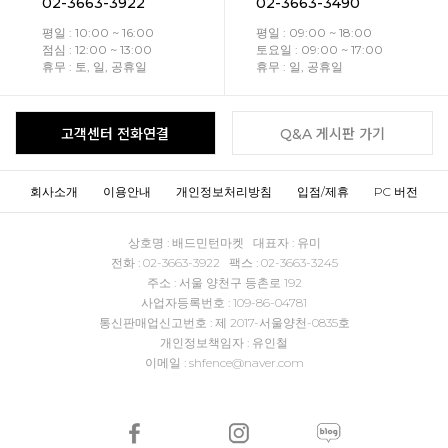
02-3663-3922
02-3663-3490
평일 : 10:00 ~ 16:00
평일 : 09:00 ~ 18:00
점심 : 12:00 ~ 13:00
토요일 : 09:00 ~ 17:00
휴무 : 토, 일, 공휴일
휴무 : 일, 공휴일
고객센터 전화연결
Q&A 게시판 가기
회사소개
이용안내
개인정보처리방침
입점/제휴
PC 버전
상호명 : 배드민턴마켓 대표자 : 유미
전화 : 02-3663-3922 팩스 : 02-3663-3245
주소 : 서울 양천구 등촌로 192
사업자등록번호 : 109-86-04781
통신판매업신고번호 : 제 2017-서울양천-0835호
개인정보책임자 : 유인철
이메일 : shfence@naver.com