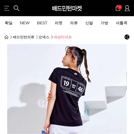
0
확딜
NEW
BEST
라켓
의류
신발
가방
셔틀콕
배드민턴의류
요넥스
여성티셔츠