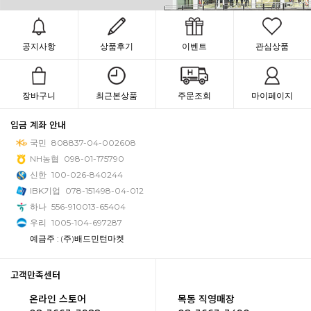
공지사항
상품후기
이벤트
관심상품
장바구니
최근본상품
주문조회
마이페이지
입금 계좌 안내
국민
808837-04-002608
NH농협
098-01-175790
신한
100-026-840244
IBK기업
078-151498-04-012
하나
556-910013-65404
우리
1005-104-697287
예금주 : (주)배드민턴마켓
고객만족센터
온라인 스토어
목동 직영매장