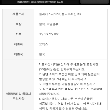
제품소재
폴리에스터 92%, 폴리우레탄 8%
색상
블랙, 로얄블루
치수
85, 90, 95, 100
제조자
요넥스
제조국
한국
1. 표백성 세제를 삼가해 주시고 물에 오랜시간
(30분이상)동안 담가두지 마십시오.
2. 원단 소재의 특성상 마찰 등에 의해 올뜯김이
발생할 수 있으니 취급시 주의하세요.
3. 프린트 부위는 다림질을 삼가해 주십시오.
4. 짙은색상과 연한 색상의 옷은 반드시 분리하여
세탁방법 및 취급시
세탁해주십시오.
주의사항
5. 소재나 색상이 서로 다른 부분이 혼합된
제품일때는 이염될 우려가 있으니 빠른 시간내에
세탁 및 약하게 탈수 건조해 주십시오.