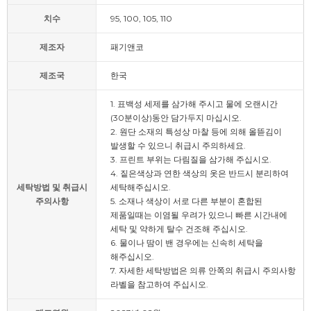
치수
95, 100, 105, 110
제조자
패기앤코
제조국
한국
1. 표백성 세제를 삼가해 주시고 물에 오랜시간
(30분이상)동안 담가두지 마십시오.
2. 원단 소재의 특성상 마찰 등에 의해 올뜯김이
발생할 수 있으니 취급시 주의하세요.
3. 프린트 부위는 다림질을 삼가해 주십시오.
4. 짙은색상과 연한 색상의 옷은 반드시 분리하여
세탁방법 및 취급시
세탁해주십시오.
주의사항
5. 소재나 색상이 서로 다른 부분이 혼합된
제품일때는 이염될 우려가 있으니 빠른 시간내에
세탁 및 약하게 탈수 건조해 주십시오.
6. 물이나 땀이 밴 경우에는 신속히 세탁을
해주십시오.
7. 자세한 세탁방법은 의류 안쪽의 취급시 주의사항
라벨을 참고하여 주십시오.