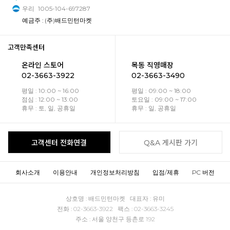
우리
1005-104-697287
예금주 : (주)배드민턴마켓
고객만족센터
온라인 스토어
목동 직영매장
02-3663-3922
02-3663-3490
평일 : 10:00 ~ 16:00
평일 : 09:00 ~ 18:00
점심 : 12:00 ~ 13:00
토요일 : 09:00 ~ 17:00
휴무 : 토, 일, 공휴일
휴무 : 일, 공휴일
고객센터 전화연결
Q&A 게시판 가기
회사소개
이용안내
개인정보처리방침
입점/제휴
PC 버전
상호명 : 배드민턴마켓 대표자 : 유미
전화 : 02-3663-3922 팩스 : 02-3663-3245
주소 : 서울 양천구 등촌로 192
사업자등록번호 : 109-86-04781