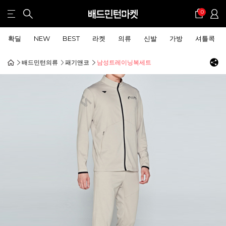
0
확딜
NEW
BEST
라켓
의류
신발
가방
셔틀콕
배드민턴의류
패기앤코
남성트레이닝복세트