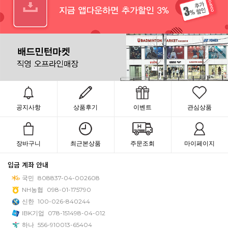
공지사항
상품후기
이벤트
관심상품
장바구니
최근본상품
주문조회
마이페이지
입금 계좌 안내
국민
808837-04-002608
NH농협
098-01-175790
신한
100-026-840244
IBK기업
078-151498-04-012
하나
556-910013-65404