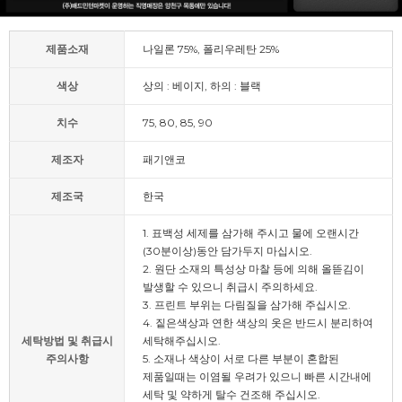
제품소재
나일론 75%, 폴리우레탄 25%
색상
상의 : 베이지, 하의 : 블랙
치수
75, 80, 85, 90
제조자
패기앤코
제조국
한국
1. 표백성 세제를 삼가해 주시고 물에 오랜시간
(30분이상)동안 담가두지 마십시오.
2. 원단 소재의 특성상 마찰 등에 의해 올뜯김이
발생할 수 있으니 취급시 주의하세요.
3. 프린트 부위는 다림질을 삼가해 주십시오.
4. 짙은색상과 연한 색상의 옷은 반드시 분리하여
세탁방법 및 취급시
세탁해주십시오.
주의사항
5. 소재나 색상이 서로 다른 부분이 혼합된
제품일때는 이염될 우려가 있으니 빠른 시간내에
세탁 및 약하게 탈수 건조해 주십시오.