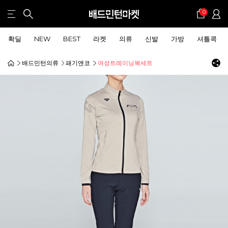
0
확딜
NEW
BEST
라켓
의류
신발
가방
셔틀콕
배드민턴의류
패기앤코
여성트레이닝복세트