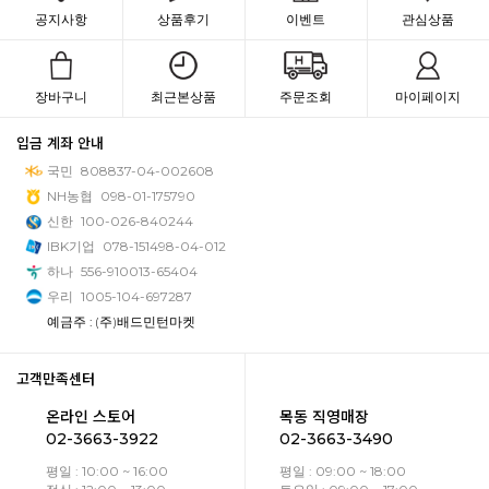
공지사항
상품후기
이벤트
관심상품
장바구니
최근본상품
주문조회
마이페이지
입금 계좌 안내
국민
808837-04-002608
NH농협
098-01-175790
신한
100-026-840244
IBK기업
078-151498-04-012
하나
556-910013-65404
우리
1005-104-697287
예금주 : (주)배드민턴마켓
고객만족센터
온라인 스토어
목동 직영매장
02-3663-3922
02-3663-3490
평일 : 10:00 ~ 16:00
평일 : 09:00 ~ 18:00