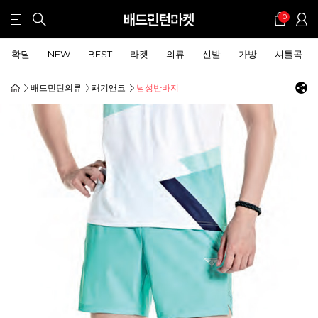
0
확딜
NEW
BEST
라켓
의류
신발
가방
셔틀콕
배드민턴의류
패기앤코
남성반바지