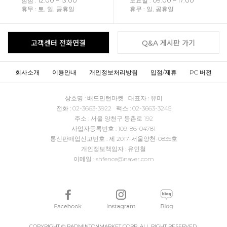
점심 : 12:00 ~ 13:00
토요일 : 09:00 ~ 17:00
휴무 : 토, 일, 공휴일
휴무 : 일, 공휴일
고객센터 전화연결
Q&A 게시판 가기
회사소개
이용안내
개인정보처리방침
입점/제휴
PC 버전
상호명 : 배드민턴마켓 대표자 : 유미
전화 : 02-3663-3922 팩스 : 02-3663-3245
주소 : 서울 양천구 등촌로 192
사업자등록번호 : 109-86-04781
통신판매업신고번호 : 제 2017-서울양천-0835호
개인정보책임자 : 유인철
이메일 : shfence@naver.com
COPYRIGHT © BADMINTONMARKET CORP. ALL RIGHT RESERVED.