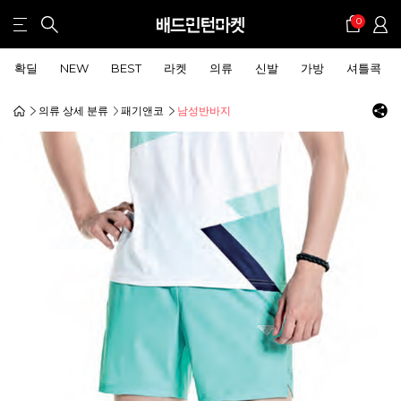
0
확딜
NEW
BEST
라켓
의류
신발
가방
셔틀콕
의류 상세 분류
패기앤코
남성반바지