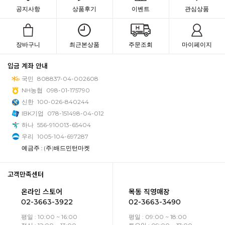
공지사항
상품후기
이벤트
관심상품
장바구니
최근본상품
주문조회
마이페이지
입금 계좌 안내
국민
808837-04-002608
NH농협
098-01-175790
신한
100-026-840244
IBK기업
078-151498-04-012
하나
556-910013-65404
우리
1005-104-697287
예금주 : (주)배드민턴마켓
고객만족센터
온라인 스토어
목동 직영매장
02-3663-3922
02-3663-3490
평일 : 10:00 ~ 16:00
평일 : 09:00 ~ 18:00