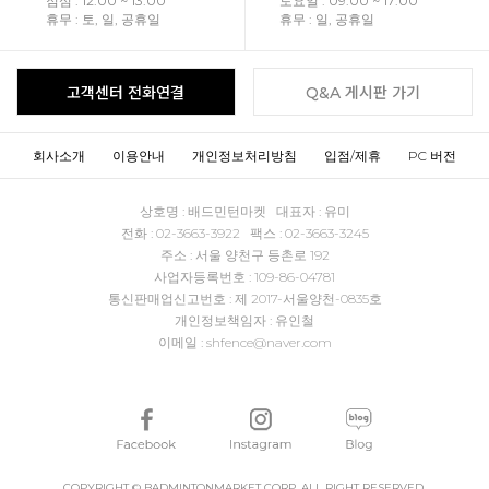
점심 : 12:00 ~ 13:00
토요일 : 09:00 ~ 17:00
휴무 : 토, 일, 공휴일
휴무 : 일, 공휴일
고객센터 전화연결
Q&A 게시판 가기
회사소개
이용안내
개인정보처리방침
입점/제휴
PC 버전
상호명 : 배드민턴마켓 대표자 : 유미
전화 : 02-3663-3922 팩스 : 02-3663-3245
주소 : 서울 양천구 등촌로 192
사업자등록번호 : 109-86-04781
통신판매업신고번호 : 제 2017-서울양천-0835호
개인정보책임자 : 유인철
이메일 : shfence@naver.com
COPYRIGHT © BADMINTONMARKET CORP. ALL RIGHT RESERVED.