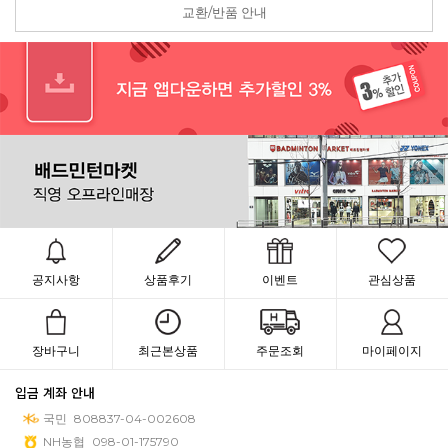
교환/반품 안내
공지사항
상품후기
이벤트
관심상품
장바구니
최근본상품
주문조회
마이페이지
입금 계좌 안내
국민
808837-04-002608
NH농협
098-01-175790