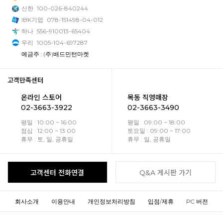
신한
100-026-840244
IBK기업
078-151498-04-012
하나
556-910013-65404
우리
1005-104-697287
예금주 : (주)배드민턴마켓
고객만족센터
온라인 스토어
목동 직영매장
02-3663-3922
02-3663-3490
평일 : 10:00 ~ 16:00
평일 : 09:00 ~ 18:00
점심 : 12:00 ~ 13:00
토요일 : 09:00 ~ 17:00
휴무 : 토, 일, 공휴일
휴무 : 일, 공휴일
고객센터 전화연결
Q&A 게시판 가기
회사소개
이용안내
개인정보처리방침
입점/제휴
PC 버전