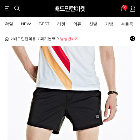
0
확딜
NEW
BEST
라켓
의류
신발
가방
셔틀콕
배드민턴의류
패기앤코
남성반바지