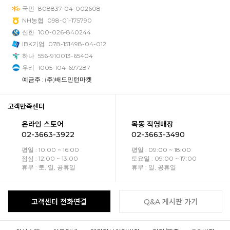
국민
808837-04-002608
NH농협
098-01-175790
신한
100-026-840244
IBK기업
078-151498-04-012
하나
556-910013-65404
우리
1005-104-697287
예금주 : (주)배드민턴마켓
고객만족센터
온라인 스토어
목동 직영매장
02-3663-3922
02-3663-3490
평일 : 10:00 ~ 16:00
평일 : 09:00 ~ 18:00
점심 : 12:00 ~ 13:00
토요일 : 09:00 ~ 17:00
휴무 : 토, 일, 공휴일
휴무 : 일, 공휴일
고객센터 전화연결
Q&A 게시판 가기