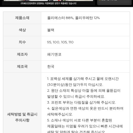
제품소재
폴리에스터 88%, 폴리우레탄 12%
색상
블랙
치수
95, 100, 105, 110
제조자
패기앤코
제조국
한국
1. 표백성 세제를 삼가해 주시고 물에 오랜시간
(30분이상)동안 담가두지 마십시오.
2. 원단 소재의 특성상 마찰 등에 의해 올뜯김이
발생할 수 있으니 취급시 주의하세요.
3. 프린트 부위는 다림질을 삼가해 주십시오.
4. 짙은색상과 연한 색상의 옷은 반드시 분리하여
세탁방법 및 취급시
세탁해주십시오.
주의사항
5. 소재나 색상이 서로 다른 부분이 혼합된
제품일때는 이염될 우려가 있으니 빠른 시간내에
세탁 및 약하게 탈수 건조해 주십시오.