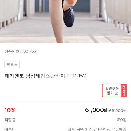
상품번호 : 10317531
브랜드
패기앤코 남성레깅스반바지 FTP-157
61,000
10%
원
68,000원
적립금
610원
배송비
결제 금액 기준 5만원이상 무료배송