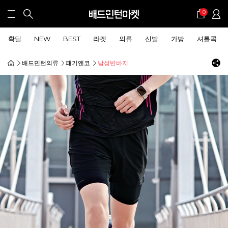
0
확딜
NEW
BEST
라켓
의류
신발
가방
셔틀콕
배드민턴의류
패기앤코
남성반바지