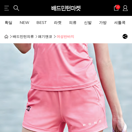
0
확딜
NEW
BEST
라켓
의류
신발
가방
셔틀콕
배드민턴의류
패기앤코
여성반바지