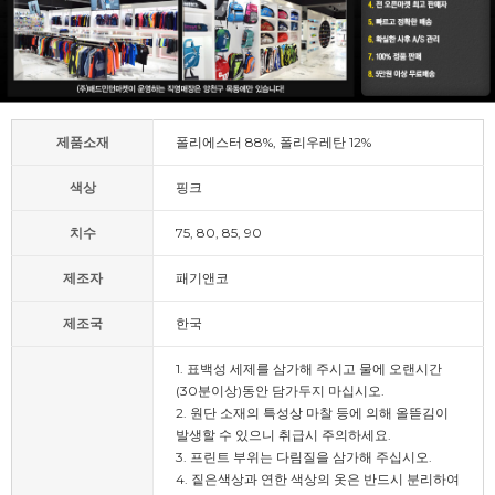
제품소재
폴리에스터 88%, 폴리우레탄 12%
색상
핑크
치수
75, 80, 85, 90
제조자
패기앤코
제조국
한국
1. 표백성 세제를 삼가해 주시고 물에 오랜시간
(30분이상)동안 담가두지 마십시오.
2. 원단 소재의 특성상 마찰 등에 의해 올뜯김이
발생할 수 있으니 취급시 주의하세요.
3. 프린트 부위는 다림질을 삼가해 주십시오.
4. 짙은색상과 연한 색상의 옷은 반드시 분리하여