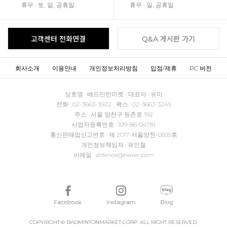
휴무 : 토, 일, 공휴일
휴무 : 일, 공휴일
고객센터 전화연결
Q&A 게시판 가기
회사소개
이용안내
개인정보처리방침
입점/제휴
PC 버전
상호명 : 배드민턴마켓 대표자 : 유미
전화 : 02-3663-3922 팩스 : 02-3663-3245
주소 : 서울 양천구 등촌로 192
사업자등록번호 : 109-86-04781
통신판매업신고번호 : 제 2017-서울양천-0835호
개인정보책임자 : 유인철
이메일 : shfence@naver.com
COPYRIGHT © BADMINTONMARKET CORP. ALL RIGHT RESERVED.