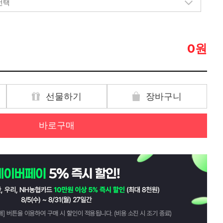
원
0
선물하기
장바구니
바로구매