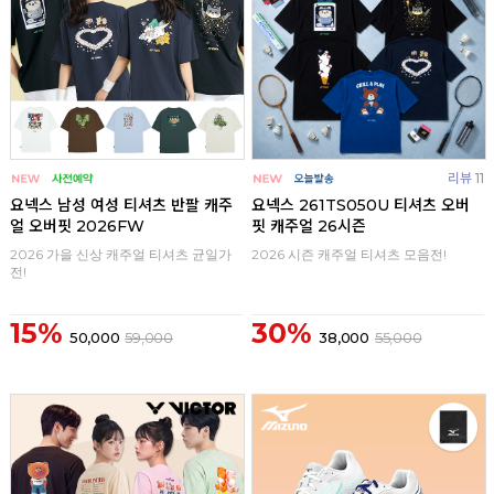
리뷰 11
요넥스 남성 여성 티셔츠 반팔 캐주
요넥스 261TS050U 티셔츠 오버
얼 오버핏 2026FW
핏 캐주얼 26시즌
2026 가을 신상 캐주얼 티셔츠 균일가
2026 시즌 캐주얼 티셔츠 모음전!
전!
15%
30%
50,000
59,000
38,000
55,000