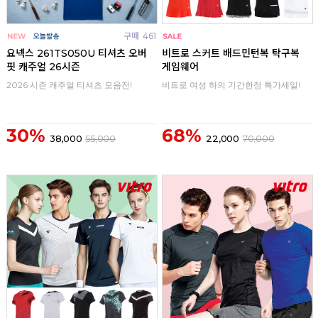
구매
461
구매
0
요넥스 261TS050U 티셔츠 오버
비트로 스커트 배드민턴복 탁구복
핏 캐주얼 26시즌
게임웨어
2026 시즌 캐주얼 티셔츠 모음전!
비트로 여성 하의 기간한정 특가세일!
30%
68%
38,000
55,000
22,000
70,000