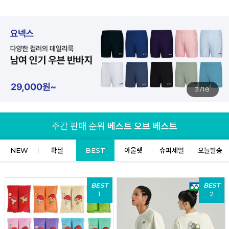
4/18
NEW
확딜
BEST
아울렛
슈퍼세일
오늘발송
BEST
BEST
1
2