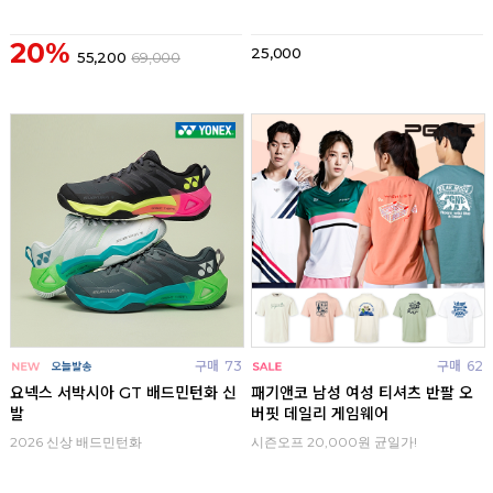
20%
25,000
55,200
69,000
구매
73
구매
62
요넥스 서박시아 GT 배드민턴화 신
패기앤코 남성 여성 티셔츠 반팔 오
발
버핏 데일리 게임웨어
2026 신상 배드민턴화
시즌오프 20,000원 균일가!