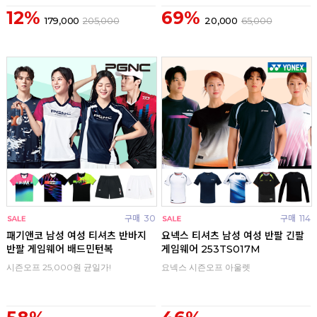
12%
69%
179,000
205,000
20,000
65,000
구매
30
구매
114
패기앤코 남성 여성 티셔츠 반바지
요넥스 티셔츠 남성 여성 반팔 긴팔
반팔 게임웨어 배드민턴복
게임웨어 253TS017M
시즌오프 25,000원 균일가!
요넥스 시즌오프 아울렛