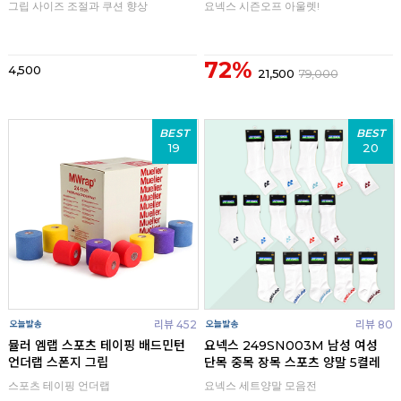
그립 사이즈 조절과 쿠션 향상
요넥스 시즌오프 아울렛!
72%
4,500
21,500
79,000
BEST
BEST
19
20
리뷰 452
리뷰 80
뮬러 엠랩 스포츠 테이핑 배드민턴
요넥스 249SN003M 남성 여성
언더랩 스폰지 그립
단목 중목 장목 스포츠 양말 5켤레
스포츠 테이핑 언더랩
요넥스 세트양말 모음전