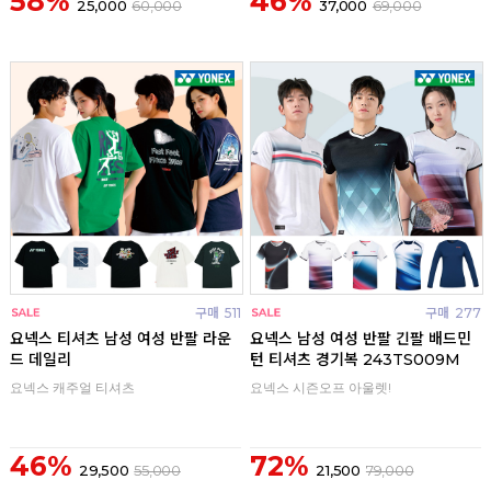
58%
46%
25,000
60,000
37,000
69,000
구매
511
구매
277
요넥스 티셔츠 남성 여성 반팔 라운
요넥스 남성 여성 반팔 긴팔 배드민
드 데일리
턴 티셔츠 경기복 243TS009M
요넥스 캐주얼 티셔츠
요넥스 시즌오프 아울렛!
46%
72%
29,500
55,000
21,500
79,000