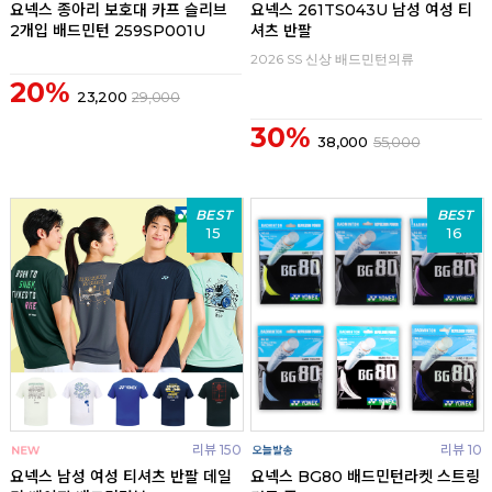
요넥스 종아리 보호대 카프 슬리브
요넥스 261TS043U 남성 여성 티
2개입 배드민턴 259SP001U
셔츠 반팔
2026 SS 신상 배드민턴의류
20%
23,200
29,000
30%
38,000
55,000
BEST
BEST
15
16
리뷰 150
리뷰 10
요넥스 남성 여성 티셔츠 반팔 데일
요넥스 BG80 배드민턴라켓 스트링