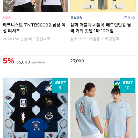
리뷰 845
테크니스트 TNTB56092 남성 여
삼화 더블랙 셔틀콕 배드민턴공 탈
성 티셔츠
색 거위 깃털 1타 12개입
2026 FW 신상 배드민턴의류
삼화 BEST 게임용 거위깃털콕
5%
27,000
55,000
58,000
BEST
BEST
9
10