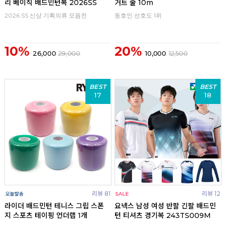
리 베이직 배드민턴복 2026SS
거트 줄 10m
2026 SS 신상 기획의류 모음전
동호인 선호도 1위
10%
20%
26,000
29,000
10,000
12,500
BEST
BEST
17
18
리뷰 81
리뷰 12
라이더 배드민턴 테니스 그립 스폰
요넥스 남성 여성 반팔 긴팔 배드민
지 스포츠 테이핑 언더랩 1개
턴 티셔츠 경기복 243TS009M