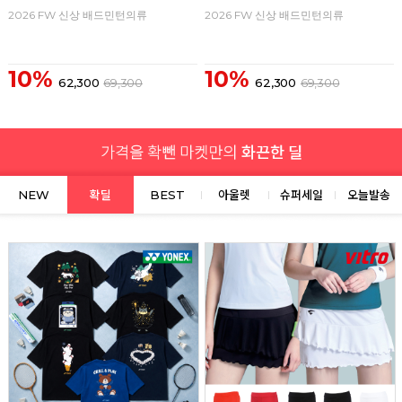
2026 FW 신상 배드민턴의류
2026 FW 신상 배드민턴의류
10%
10%
62,300
69,300
62,300
69,300
NEW
확딜
BEST
아울렛
슈퍼세일
오늘발송