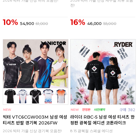
2026 빅터 가을 신상 하의 모음전!
2026 빅터 가을 신상 캐주얼 의류 모음
전!
10%
16%
54,900
61,000
46,000
55,000
구매
0
구매
382
빅터 VTC6CGW003M 남성 여성
라이더 RBC-5 남성 여성 티셔츠 한
티셔츠 반팔 경기복 2026FW
정판 광복절 에디션 코튼라이크
2026 빅터 가을 신상 경기복 모음전!
8.15 광복절 스페셜 에디션