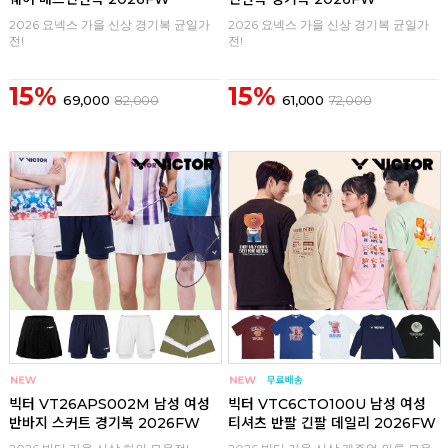
2026 요넥스 가을 신상 경기복 균일가
2026 요넥스 가을 신상 경기복 균일가
전!
전!
15%
15%
69,000
82,000
61,000
72,000
구매
0
구매
0
빅터 VT26APS002M 남성 여성
빅터 VTC6CTO100U 남성 여성
반바지 스커트 경기복 2026FW
티셔츠 반팔 긴팔 데일리 2026FW