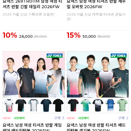
요넥스 269TR011M 남성 여성 티
요넥스 남성 여성 티셔츠 반팔 캐주
셔츠 반팔 긴팔 데일리 2026FW
얼 오버핏 2026FW
2026 가을 신상 기획의류 모음전!
2026 가을 신상 캐주얼 티셔츠 균일가
전!
10%
15%
26,000
29,000
50,000
59,000
구매
3
구매
2
요넥스 남성 여성 티셔츠 반팔 게임
요넥스 남성 여성 반팔 티셔츠 배드
웨어 배드민턴복 2026FW
민턴복 경기복 2026FW