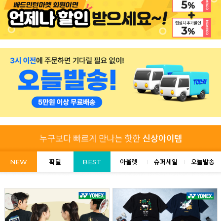
NEW
확딜
BEST
아울렛
슈퍼세일
오늘발송