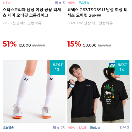
리뷰 3
스맥스코리아 남성 여성 공용 티셔
요넥스 263TS039U 남성 여성 티
츠 세미 오버핏 코튼라이크
셔츠 오버핏 26FW
2026 신상 배드민턴의류
2026 FW 신상 배드민턴의류
51%
15%
19,000
39,000
50,000
59,000
BEST
BEST
13
14
리뷰 25
리뷰 3