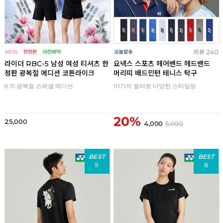
리뷰 240
라이더 RBC-5 남성 여성 티셔츠 한
요넥스 스포츠 헤어밴드 헤드밴드
정판 광복절 에디션 코튼라이크
머리띠 배드민턴 테니스 탁구
8.15 광복절 스페셜 에디션
10가지 컬러로 다양한 스타일링
20%
25,000
4,000
5,000
BEST
BEST
5
6