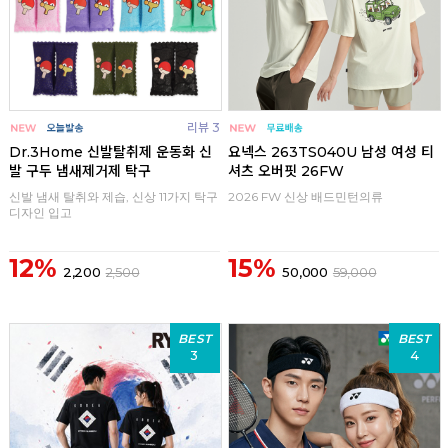
리뷰 3
Dr.3Home 신발탈취제 운동화 신
요넥스 263TS040U 남성 여성 티
발 구두 냄새제거제 탁구
셔츠 오버핏 26FW
신발 냄새 탈취와 제습, 신상 11가지 탁구
2026 FW 신상 배드민턴의류
디자인 입고
12%
15%
2,200
2,500
50,000
59,000
BEST
BEST
3
4