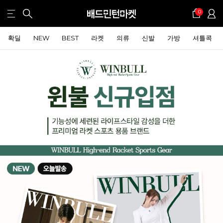
0
확딜
NEW
BEST
라켓
의류
신발
가방
셔틀콕