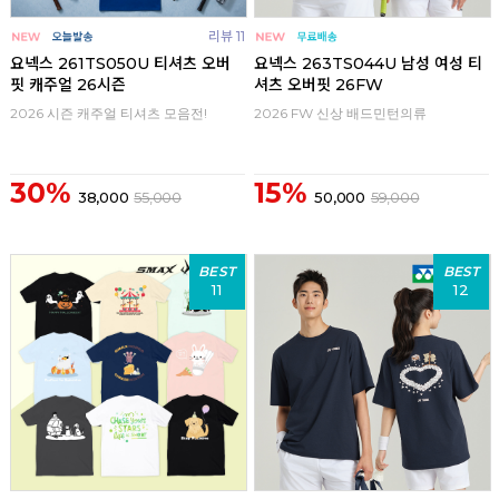
리뷰 11
요넥스 261TS050U 티셔츠 오버
요넥스 263TS044U 남성 여성 티
핏 캐주얼 26시즌
셔츠 오버핏 26FW
2026 시즌 캐주얼 티셔츠 모음전!
2026 FW 신상 배드민턴의류
30%
15%
38,000
55,000
50,000
59,000
BEST
BEST
11
12