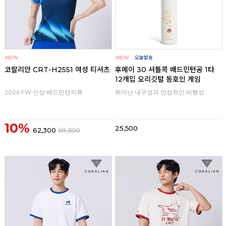
코랄리안 CRT-H2551 여성 티셔츠
후메이 30 셔틀콕 배드민턴공 1타
12개입 오리깃털 동호인 게임
2026 FW 신상 배드민턴의류
뛰어난 내구성과 안정적인 비행성
10%
25,500
62,300
69,300